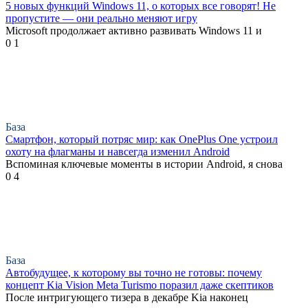
5 новых функций Windows 11, о которых все говорят! Не
пропустите — они реально меняют игру
Microsoft продолжает активно развивать Windows 11 и
0
1
База
Смартфон, который потряс мир: как OnePlus One устроил
охоту на флагманы и навсегда изменил Android
Вспоминая ключевые моменты в истории Android, я снова
0
4
База
Автобудущее, к которому вы точно не готовы: почему
концепт Kia Vision Meta Turismo поразил даже скептиков
После интригующего тизера в декабре Kia наконец