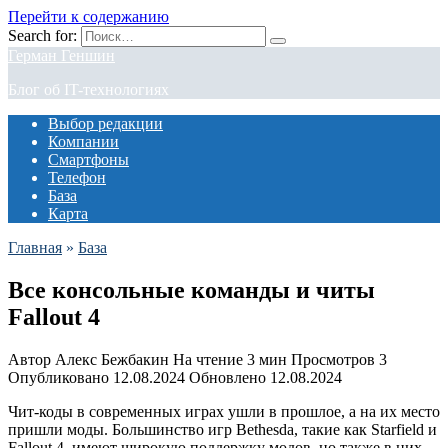
Перейти к содержанию
Search for:
Герман Геншин
Блог об IT-технологиях
Выбор редакции
Компании
Смартфоны
Телефон
База
Карта
Главная
»
База
Все консольные команды и читы
Fallout 4
Автор
Алекс Бежбакин
На чтение
3 мин
Просмотров
3
Опубликовано
12.08.2024
Обновлено
12.08.2024
Чит-коды в современных играх ушли в прошлое, а на их место
пришли моды. Большинство игр Bethesda, такие как Starfield и
Fallout 4, имеют широкую поддержку модов, но также в них