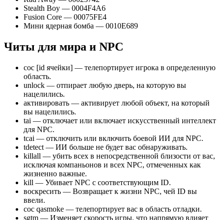
Stealth Boy — 0004F4A6
Fusion Core — 00075FE4
Мини ядерная бомба — 0010E689
Читы для мира и NPC
coc [id ячейки] — телепортирует игрока в определенную
область.
unlock — отпирает любую дверь, на которую вы
нацелились.
активировать — активирует любой объект, на который
вы нацелились.
tai — отключает или включает искусственный интеллект
для NPC.
tcai — отключить или включить боевой ИИ для NPC.
tdetect — ИИ больше не будет вас обнаруживать.
killall — убить всех в непосредственной близости от вас,
исключая компаньонов и всех NPC, отмеченных как
жизненно важные.
kill — Убивает NPC с соответствующим ID.
воскресить — Возвращает к жизни NPC, чей ID вы
ввели.
coc qasmoke — телепортирует вас в область отладки.
sgtm — Изменяет скорость игры, что напрямую влияет