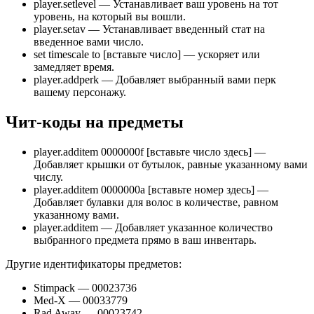
player.setlevel — Устанавливает ваш уровень на тот
уровень, на который вы вошли.
player.setav — Устанавливает введенный стат на
введенное вами число.
set timescale to [вставьте число] — ускоряет или
замедляет время.
player.addperk — Добавляет выбранный вами перк
вашему персонажу.
Чит-коды на предметы
player.additem 0000000f [вставьте число здесь] —
Добавляет крышки от бутылок, равные указанному вами
числу.
player.additem 0000000a [вставьте номер здесь] —
Добавляет булавки для волос в количестве, равном
указанному вами.
player.additem — Добавляет указанное количество
выбранного предмета прямо в ваш инвентарь.
Другие идентификаторы предметов:
Stimpack — 00023736
Med-X — 00033779
Rad Away — 00023742