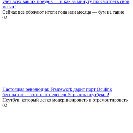
учёт всех ваших поездок — и как за минуту просмотреть свой
месяц!
Сейчас все обожают итоги года или месяца — бум на такие
0
2
Настоящая революция: Framework дарит порт Oculink
бесплатно — этот шаг перевернёт рынок ноутбуков!
Ноутбук, который легко модернизировать и отремонтировать
0
2