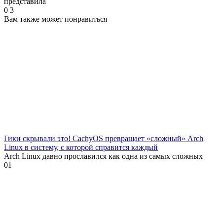
представила
0
3
Вам также может понравиться
Гики скрывали это! CachyOS превращает «сложный» Arch
Linux в систему, с которой справится каждый
Arch Linux давно прославился как одна из самых сложных
0
1