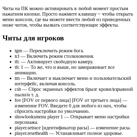
Читы на ПК можно активировать в любой момент простым
нажатием кнопки. Просто нажмите клавишу ~ чтобы открыть
меню консоли, где вы можете ввести любой из приведенных
ниже читов, чтобы вызвать соответствующие эффекты.
Читы для игроков
tgm — Переключить режим бога.
tcl — Включить режим столкновения.
tfc — Активирует свободную камеру.
tfc 1 — То же, что и выше, но замораживает все
анимации.
tm — Включает и выключает меню и пользовательский
интерфейс, включая консоль.
csb — Сброс экранных эффектов брызг крови/взрывной
пыли/и т. д.
fov [FOV от первого лица] [FOV от третьего лица] —
изменение FOV. Введите 0 для любого из них, чтобы
сбросить настройки по умолчанию.
showlooksmenu player 1 — Открывает меню настройки
персонажа.
player.setrace [идентификатор расы] — изменение расы.
player.resethealth — Устанавливает полное здоровье.