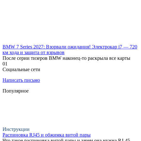
BMW 7 Series 2027: Взорвали ожидания! Электрокар i7 — 720
км хода и защита от взрывов
После серии тизеров BMW наконец-то раскрыла все карты
0
1
Социальные сети
Написать письмо
Популярное
Инструкции
Распиновка RJ45 и обжимка витой пары
Что такое распиновка витой пары и зачем она нужна RJ-45 —