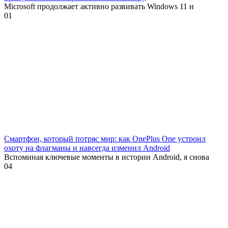
Microsoft продолжает активно развивать Windows 11 и
0
1
Смартфон, который потряс мир: как OnePlus One устроил
охоту на флагманы и навсегда изменил Android
Вспоминая ключевые моменты в истории Android, я снова
0
4