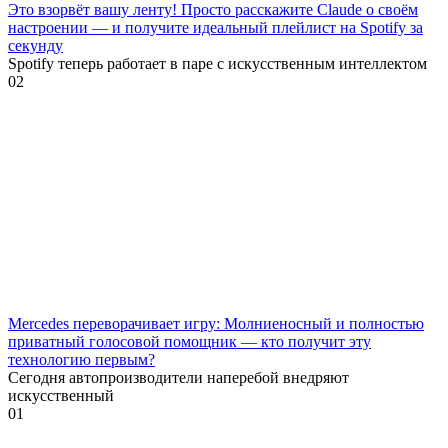
Это взорвёт вашу ленту! Просто расскажите Claude о своём
настроении — и получите идеальный плейлист на Spotify за
секунду
Spotify теперь работает в паре с искусственным интеллектом
0
2
Mercedes переворачивает игру: Молниеносный и полностью
приватный голосовой помощник — кто получит эту
технологию первым?
Сегодня автопроизводители наперебой внедряют
искусственный
0
1