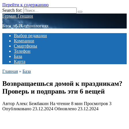
Перейти к содержанию
Search for:
Герман Геншин
Блог об IT-технологиях
Выбор редакции
Компании
Смартфоны
Телефон
База
Карта
Главная
»
База
Возвращаешься домой к праздникам?
Проверь и подправь эти 6 вещей
Автор
Алекс Бежбакин
На чтение
8 мин
Просмотров
3
Опубликовано
23.12.2024
Обновлено
23.12.2024