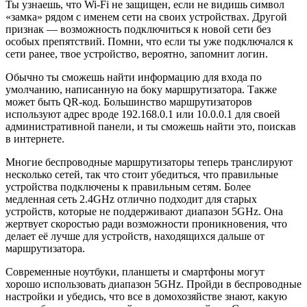
Ты узнаешь, что Wi-Fi не защищен, если не видишь символ
«замка» рядом с именем сети на своих устройствах. Другой
признак — возможность подключиться к новой сети без
особых препятствий. Помни, что если ты уже подключался к
сети ранее, твое устройство, вероятно, запомнит логин.
Обычно ты сможешь найти информацию для входа по
умолчанию, написанную на боку маршрутизатора. Также
может быть QR-код. Большинство маршрутизаторов
используют адрес вроде 192.168.0.1 или 10.0.0.1 для своей
административной панели, и ты сможешь найти это, поискав
в интернете.
Многие беспроводные маршрутизаторы теперь транслируют
несколько сетей, так что стоит убедиться, что правильные
устройства подключены к правильным сетям. Более
медленная сеть 2.4GHz отлично подходит для старых
устройств, которые не поддерживают диапазон 5GHz. Она
жертвует скоростью ради возможности проникновения, что
делает её лучше для устройств, находящихся дальше от
маршрутизатора.
Современные ноутбуки, планшеты и смартфоны могут
хорошо использовать диапазон 5GHz. Пройди в беспроводные
настройки и убедись, что все в домохозяйстве знают, какую