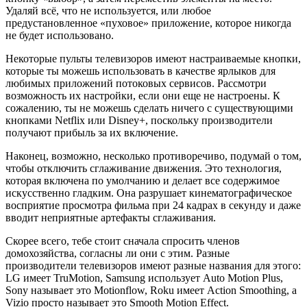
Удаляй всё, что не используется, или любое
предустановленное «пуховое» приложение, которое никогда
не будет использовано.
Некоторые пульты телевизоров имеют настраиваемые кнопки,
которые ты можешь использовать в качестве ярлыков для
любимых приложений потоковых сервисов. Рассмотри
возможность их настройки, если они еще не настроены. К
сожалению, ты не можешь сделать ничего с существующими
кнопками Netflix или Disney+, поскольку производители
получают прибыль за их включение.
Наконец, возможно, несколько противоречиво, подумай о том,
чтобы отключить сглаживание движения. Это технология,
которая включена по умолчанию и делает все содержимое
искусственно гладким. Она разрушает кинематографическое
восприятие просмотра фильма при 24 кадрах в секунду и даже
вводит неприятные артефакты сглаживания.
Скорее всего, тебе стоит сначала спросить членов
домохозяйства, согласны ли они с этим. Разные
производители телевизоров имеют разные названия для этого:
LG имеет TruMotion, Samsung использует Auto Motion Plus,
Sony называет это Motionflow, Roku имеет Action Smoothing, а
Vizio просто называет это Smooth Motion Effect.