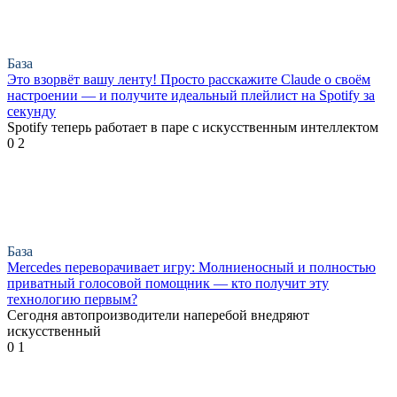
База
Это взорвёт вашу ленту! Просто расскажите Claude о своём
настроении — и получите идеальный плейлист на Spotify за
секунду
Spotify теперь работает в паре с искусственным интеллектом
0
2
База
Mercedes переворачивает игру: Молниеносный и полностью
приватный голосовой помощник — кто получит эту
технологию первым?
Сегодня автопроизводители наперебой внедряют
искусственный
0
1