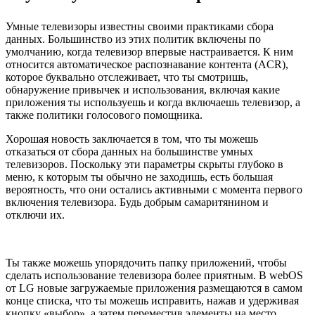
Умные телевизоры известны своими практиками сбора
данных. Большинство из этих политик включены по
умолчанию, когда телевизор впервые настраивается. К ним
относится автоматическое распознавание контента (ACR),
которое буквально отслеживает, что ты смотришь,
обнаружение привычек и использования, включая какие
приложения ты используешь и когда включаешь телевизор, а
также политики голосового помощника.
Хорошая новость заключается в том, что ты можешь
отказаться от сбора данных на большинстве умных
телевизоров. Поскольку эти параметры скрыты глубоко в
меню, к которым ты обычно не заходишь, есть большая
вероятность, что они остались активными с момента первого
включения телевизора. Будь добрым самаритянином и
отключи их.
Ты также можешь упорядочить папку приложений, чтобы
сделать использование телевизора более приятным. В webOS
от LG новые загружаемые приложения размещаются в самом
конце списка, что ты можешь исправить, нажав и удерживая
кнопку «выбор», а затем переместив элементы на место.