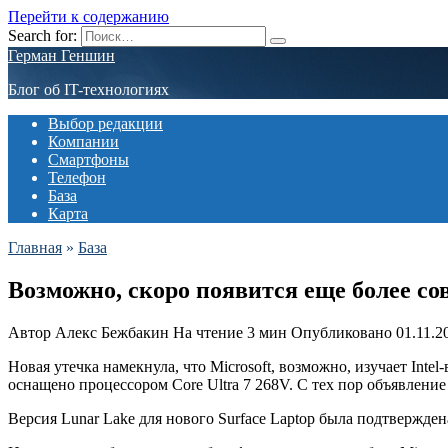
Перейти к содержанию
Search for:
Герман Геншин
Блог об IT-технологиях
Выбор редакции
Компании
Смартфоны
Телефон
База
Карта
Главная
»
База
Возможно, скоро появится еще более со
Автор
Алекс Бежбакин
На чтение
3 мин
Опубликовано
01.11.2
Новая утечка намекнула, что Microsoft, возможно, изучает Inte
оснащено процессором Core Ultra 7 268V. С тех пор объявление
Версия Lunar Lake для нового Surface Laptop была подтвержде