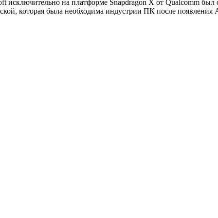
osoft исключительно на платформе Snapdragon X от Qualcomm б
ской, которая была необходима индустрии ПК после появления Ap