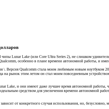
 долларов
ипы Lunar Lake (или Core Ultra Series 2), не слишком удивительн
Qualcomm, особенно в плане времени автономной работы, и именн
меня \. Версия Qualcomm стала моим любимым новым ноутбуком 20
да на рынок этим летом он стал моим повседневным устройство
unar Lake, и они имеют даже лучшее время автономной работы, ч
бы идеальным средством для увеличения времени автономной рабо
ависит от конкретного случая использования, но, безусловно, мо