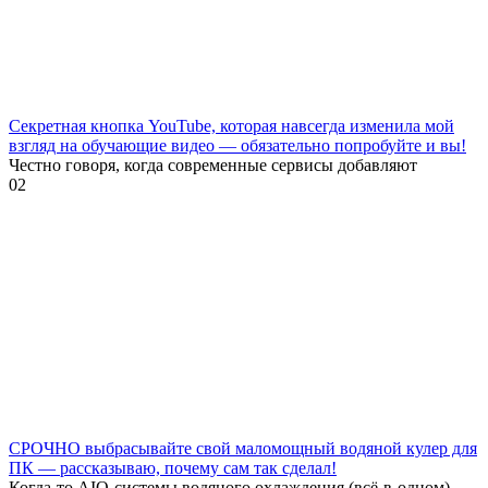
Секретная кнопка YouTube, которая навсегда изменила мой
взгляд на обучающие видео — обязательно попробуйте и вы!
Честно говоря, когда современные сервисы добавляют
0
2
СРОЧНО выбрасывайте свой маломощный водяной кулер для
ПК — рассказываю, почему сам так сделал!
Когда-то AIO-системы водяного охлаждения (всё-в-одном)