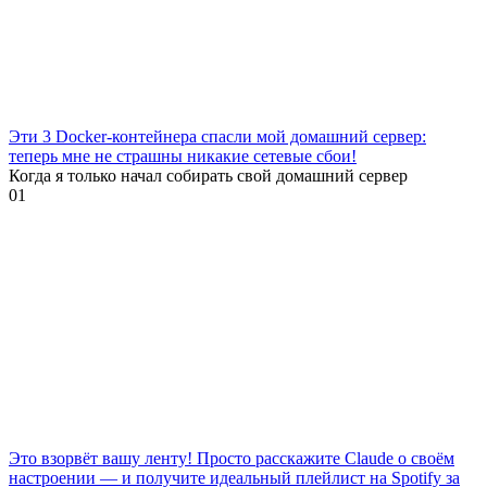
Эти 3 Docker-контейнера спасли мой домашний сервер:
теперь мне не страшны никакие сетевые сбои!
Когда я только начал собирать свой домашний сервер
0
1
Это взорвёт вашу ленту! Просто расскажите Claude о своём
настроении — и получите идеальный плейлист на Spotify за