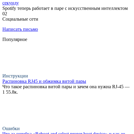
секунду
Spotify теперь работает в паре с искусственным интеллектом
0
2
Социальные сети
Написать письмо
Популярное
Инструкции
Распиновка RJ45 и обжимка витой пары
Что такое распиновка витой пары и зачем она нужна RJ-45 —
1
55.8к.
Ошибки
Что за ошибка «Reboot and select proper boot device» и как ее