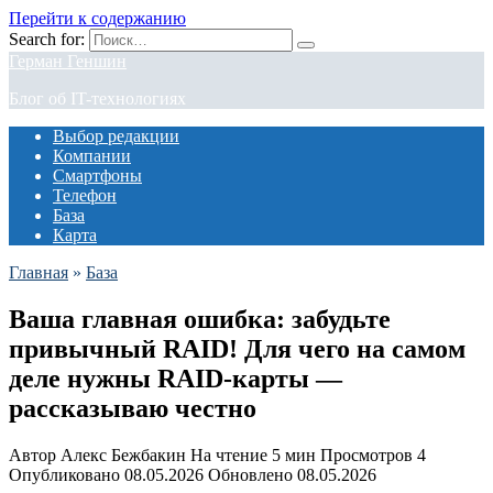
Перейти к содержанию
Search for:
Герман Геншин
Блог об IT-технологиях
Выбор редакции
Компании
Смартфоны
Телефон
База
Карта
Главная
»
База
Ваша главная ошибка: забудьте
привычный RAID! Для чего на самом
деле нужны RAID-карты —
рассказываю честно
Автор
Алекс Бежбакин
На чтение
5 мин
Просмотров
4
Опубликовано
08.05.2026
Обновлено
08.05.2026