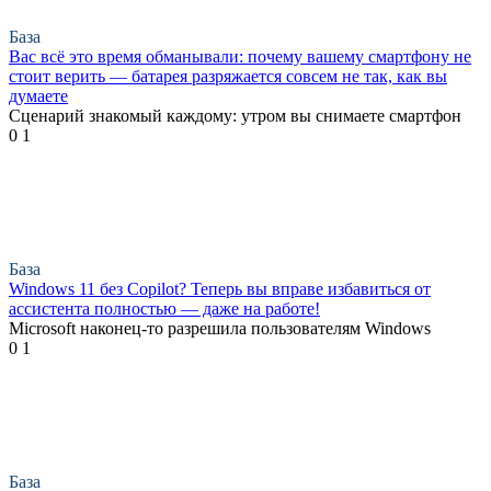
База
Вас всё это время обманывали: почему вашему смартфону не
стоит верить — батарея разряжается совсем не так, как вы
думаете
Сценарий знакомый каждому: утром вы снимаете смартфон
0
1
База
Windows 11 без Copilot? Теперь вы вправе избавиться от
ассистента полностью — даже на работе!
Microsoft наконец-то разрешила пользователям Windows
0
1
База