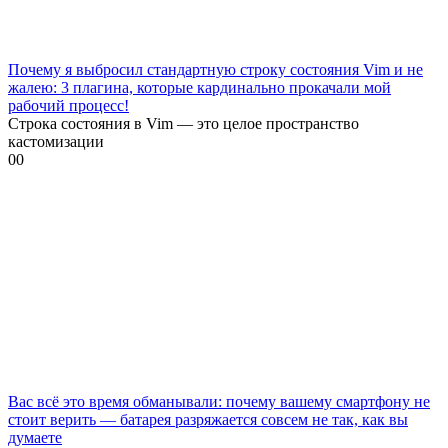
Почему я выбросил стандартную строку состояния Vim и не
жалею: 3 плагина, которые кардинально прокачали мой
рабочий процесс!
Строка состояния в Vim — это целое пространство
кастомизации
0
0
Вас всё это время обманывали: почему вашему смартфону не
стоит верить — батарея разряжается совсем не так, как вы
думаете