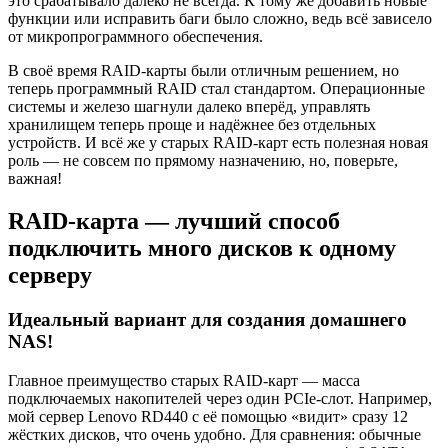
это срабатывало далеко не всегда. К тому же добавить новые
функции или исправить баги было сложно, ведь всё зависело
от микропрограммного обеспечения.
В своё время RAID-карты были отличным решением, но
теперь программный RAID стал стандартом. Операционные
системы и железо шагнули далеко вперёд, управлять
хранилищем теперь проще и надёжнее без отдельных
устройств. И всё же у старых RAID-карт есть полезная новая
роль — не совсем по прямому назначению, но, поверьте,
важная!
RAID-карта — лучший способ
подключить много дисков к одному
серверу
Идеальный вариант для создания домашнего
NAS!
Главное преимущество старых RAID-карт — масса
подключаемых накопителей через один PCIe-слот. Например,
мой сервер Lenovo RD440 с её помощью «видит» сразу 12
жёстких дисков, что очень удобно. Для сравнения: обычные