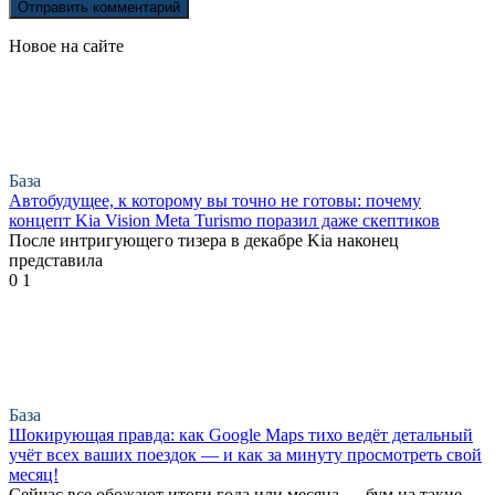
Новое на сайте
База
Автобудущее, к которому вы точно не готовы: почему
концепт Kia Vision Meta Turismo поразил даже скептиков
После интригующего тизера в декабре Kia наконец
представила
0
1
База
Шокирующая правда: как Google Maps тихо ведёт детальный
учёт всех ваших поездок — и как за минуту просмотреть свой
месяц!
Сейчас все обожают итоги года или месяца — бум на такие