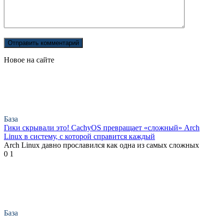
Новое на сайте
База
Гики скрывали это! CachyOS превращает «сложный» Arch
Linux в систему, с которой справится каждый
Arch Linux давно прославился как одна из самых сложных
0
1
База