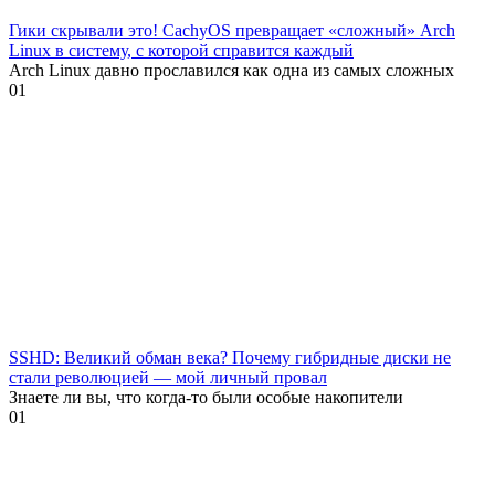
Гики скрывали это! CachyOS превращает «сложный» Arch
Linux в систему, с которой справится каждый
Arch Linux давно прославился как одна из самых сложных
0
1
SSHD: Великий обман века? Почему гибридные диски не
стали революцией — мой личный провал
Знаете ли вы, что когда-то были особые накопители
0
1