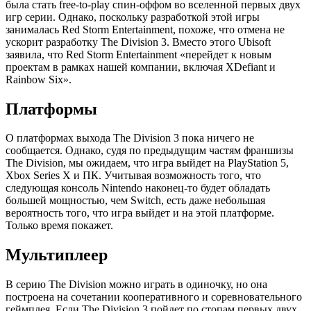
была стать free-to-play спин-оффом во вселенной первых двух
игр серии. Однако, поскольку разработкой этой игры
занималась Red Storm Entertainment, похоже, что отмена не
ускорит разработку The Division 3. Вместо этого Ubisoft
заявила, что Red Storm Entertainment «перейдет к новым
проектам в рамках нашей компании, включая XDefiant и
Rainbow Six».
Платформы
О платформах выхода The Division 3 пока ничего не
сообщается. Однако, судя по предыдущим частям франшизы
The Division, мы ожидаем, что игра выйдет на PlayStation 5,
Xbox Series X и ПК. Учитывая возможность того, что
следующая консоль Nintendo наконец-то будет обладать
большей мощностью, чем Switch, есть даже небольшая
вероятность того, что игра выйдет и на этой платформе.
Только время покажет.
Мультиплеер
В серию The Division можно играть в одиночку, но она
построена на сочетании кооперативного и соревновательного
геймплея. Если The Division 3 пойдет по стопам первых двух