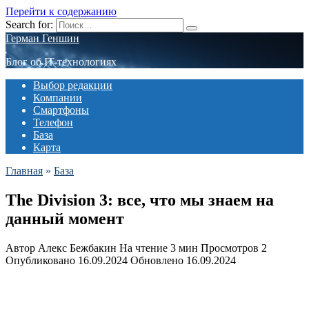
Перейти к содержанию
Search for:
Герман Геншин
Блог об IT-технологиях
Выбор редакции
Компании
Смартфоны
Телефон
База
Карта
Главная
»
База
The Division 3: все, что мы знаем на
данный момент
Автор
Алекс Бежбакин
На чтение
3 мин
Просмотров
2
Опубликовано
16.09.2024
Обновлено
16.09.2024