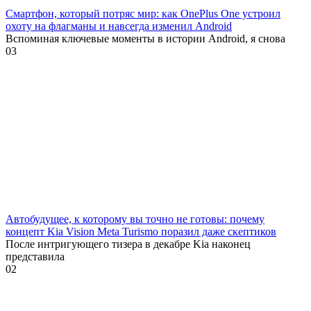
Смартфон, который потряс мир: как OnePlus One устроил
охоту на флагманы и навсегда изменил Android
Вспоминая ключевые моменты в истории Android, я снова
0
3
Автобудущее, к которому вы точно не готовы: почему
концепт Kia Vision Meta Turismo поразил даже скептиков
После интригующего тизера в декабре Kia наконец
представила
0
2