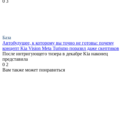
0
3
База
Автобудущее, к которому вы точно не готовы: почему
концепт Kia Vision Meta Turismo поразил даже скептиков
После интригующего тизера в декабре Kia наконец
представила
0
2
Вам также может понравиться