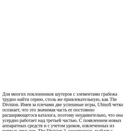
Для многих поклонников шутеров с элементами грабежа
трудно найти серию, столь же привлекательную, как The
Division. Имея за плечами две успешные игры, Ubisoft четко
осознает, что это значимая часть ее постоянно
расширяющегося каталога, поэтому неудивительно, что она
усердно работает над третьей частью. С появлением новых
аппаратных средств и с учетом уроков, извлеченных из
первых двух игр, The Division 3, несомненно, выйдет с