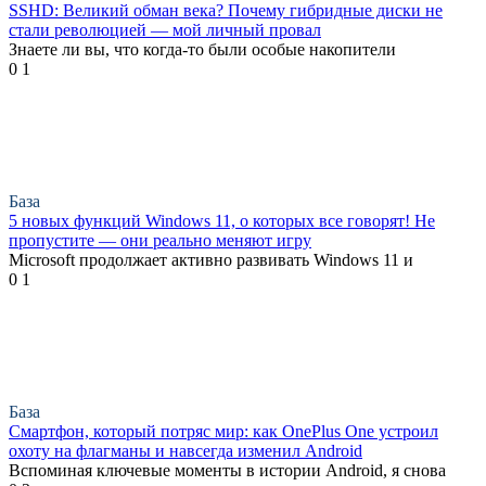
SSHD: Великий обман века? Почему гибридные диски не
стали революцией — мой личный провал
Знаете ли вы, что когда-то были особые накопители
0
1
База
5 новых функций Windows 11, о которых все говорят! Не
пропустите — они реально меняют игру
Microsoft продолжает активно развивать Windows 11 и
0
1
База
Смартфон, который потряс мир: как OnePlus One устроил
охоту на флагманы и навсегда изменил Android
Вспоминая ключевые моменты в истории Android, я снова