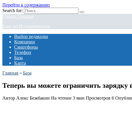
Перейти к содержанию
Search for:
Герман Геншин
Блог об IT-технологиях
Выбор редакции
Компании
Смартфоны
Телефон
База
Карта
Главная
»
База
Теперь вы можете ограничить зарядку ва
Автор
Алекс Бежбакин
На чтение
3 мин
Просмотров
6
Опубли