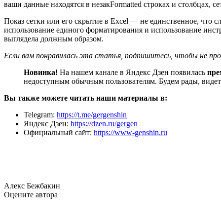
ваши данные находятся в незакFormatted строках и столбцах, с
Показ сетки или его скрытие в Excel — не единственное, что с
использование единого форматирования и использование инстру
выглядела должным образом.
Если вам понравилась эта статья, подпишитесь, чтобы не пр
Новинка!
На нашем канале в Яндекс Дзен появилась
пре
недоступным обычным пользователям. Будем рады, видеть
Вы также можете читать наши материалы в:
Telegram:
https://t.me/gergenshin
Яндекс Дзен:
https://dzen.ru/gergen
Официальный сайт:
https://www-genshin.ru
Алекс Бежбакин
Оцените автора