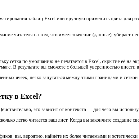
матирования таблиц Excel или вручную применить цвета для раз
ние читателя на том, что имеет значение (данные), убирает н
ку сетка по умолчанию не печатается в Excel, скрытие её на эк
умаге. В результате вы сможете с большей уверенностью внести 
ённых ячеек, легко запутаться между этими границами и сеткой
тку в Excel?
ействительно, это зависит от контекста — для чего вы использу
сколько легко читается ваш лист. Когда вы закончите создание с
иков, вы, вероятно, найдёте их более читаемыми и эстетически