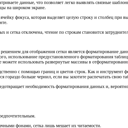
триваете данные, что позволяет легко выявлять связные шаблон
ицы на широком экране.
 ячейку фокуса, которая выделяет целую строку и столбец при в
нте.
ых и сетка отключена, чтение по строкам становится затрудните
решением для отображения сетки является форматирование данны
 того, использование предустановленного форматирования табли
 можете использовать развернутые массивы в отформатированных
ственно с помощью границ и цветов строк. Как и инструмент фо
я гораздо больше чернил, если вы захотите распечатать свою та
предотвращает необходимость форматирования данных и, вероятн
предпочтительным.
ачными фонами, сетка лишь мешает их читаемости.