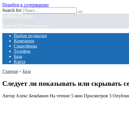
Перейти к содержанию
Search for:
Герман Геншин
Блог об IT-технологиях
Выбор редакции
Компании
Смартфоны
Телефон
База
Карта
Главная
»
База
Следует ли показывать или скрывать се
Автор
Алекс Бежбакин
На чтение
5 мин
Просмотров
3
Опубли