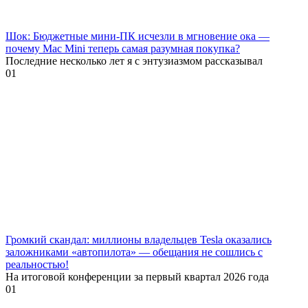
Шок: Бюджетные мини-ПК исчезли в мгновение ока —
почему Mac Mini теперь самая разумная покупка?
Последние несколько лет я с энтузиазмом рассказывал
0
1
Громкий скандал: миллионы владельцев Tesla оказались
заложниками «автопилота» — обещания не сошлись с
реальностью!
На итоговой конференции за первый квартал 2026 года
0
1