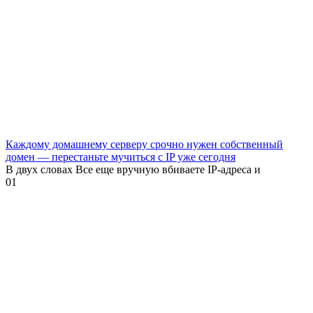
Каждому домашнему серверу срочно нужен собственный
домен — перестаньте мучиться с IP уже сегодня
В двух словах Все еще вручную вбиваете IP-адреса и
0
1