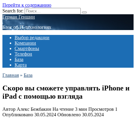
Перейти к содержанию
Search for:
Герман Геншин
Блог об IT-технологиях
Выбор редакции
Компании
Смартфоны
Телефон
База
Карта
Главная
»
База
Скоро вы сможете управлять iPhone и
iPad с помощью взгляда
Автор
Алекс Бежбакин
На чтение
3 мин
Просмотров
1
Опубликовано
30.05.2024
Обновлено
30.05.2024