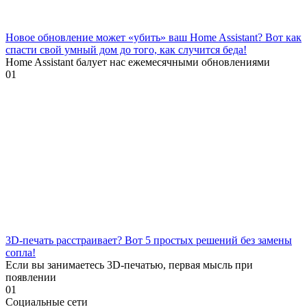
Новое обновление может «убить» ваш Home Assistant? Вот как
спасти свой умный дом до того, как случится беда!
Home Assistant балует нас ежемесячными обновлениями
0
1
3D-печать расстраивает? Вот 5 простых решений без замены
сопла!
Если вы занимаетесь 3D-печатью, первая мысль при
появлении
0
1
Социальные сети