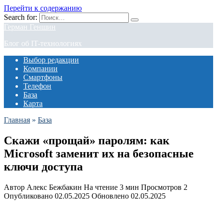
Перейти к содержанию
Search for:
Герман Геншин
Блог об IT-технологиях
Выбор редакции
Компании
Смартфоны
Телефон
База
Карта
Главная
»
База
Скажи «прощай» паролям: как
Microsoft заменит их на безопасные
ключи доступа
Автор
Алекс Бежбакин
На чтение
3 мин
Просмотров
2
Опубликовано
02.05.2025
Обновлено
02.05.2025