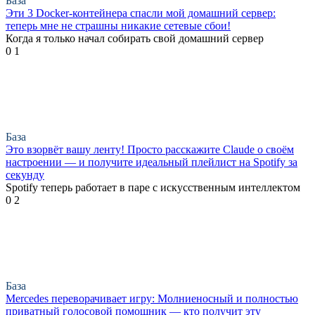
База
Эти 3 Docker-контейнера спасли мой домашний сервер:
теперь мне не страшны никакие сетевые сбои!
Когда я только начал собирать свой домашний сервер
0
1
База
Это взорвёт вашу ленту! Просто расскажите Claude о своём
настроении — и получите идеальный плейлист на Spotify за
секунду
Spotify теперь работает в паре с искусственным интеллектом
0
2
База
Mercedes переворачивает игру: Молниеносный и полностью
приватный голосовой помощник — кто получит эту