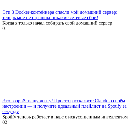
Эти 3 Docker-контейнера спасли мой домашний сервер:
теперь мне не страшны никакие сетевые сбои!
Когда я только начал собирать свой домашний сервер
0
1
Это взорвёт вашу ленту! Просто расскажите Claude о своём
настроении — и получите идеальный плейлист на Spotify за
секунду
Spotify теперь работает в паре с искусственным интеллектом
0
2