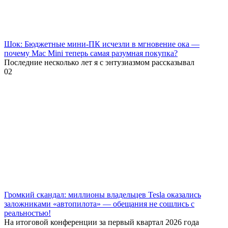
Шок: Бюджетные мини-ПК исчезли в мгновение ока —
почему Mac Mini теперь самая разумная покупка?
Последние несколько лет я с энтузиазмом рассказывал
0
2
Громкий скандал: миллионы владельцев Tesla оказались
заложниками «автопилота» — обещания не сошлись с
реальностью!
На итоговой конференции за первый квартал 2026 года