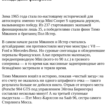
Зима 1965 года стала по-настоящему исторической для
автоспорта: именно тогда Mini Cooper S одержала дерзкую,
вызывающую победу. Из 237 стартовавших экипажей
финишировали лишь 35, а победителями стали финн Тимо
Мякинен и британец Пол Истер.
В самом начале ралли Мякинен и Истер считались
аутсайдерами: им противостояли могучие монстры с V8 —
Ford и Mercedes-Benz. Но суровые снегопады и обледеневшие
перевалы Французских Альп превратили маленькую,
переднеприводную Mini (всего-то 90 л.с.) в грозного
соперника — в то время как массивные заднеприводные авто
безнадёжно застревали и теряли время.
Тимо Мякинен вошёл в историю, показав «чистый заезд»: на
его счету не оказалось ни одного штрафного очка — такого
результата больше не добился никто. Отрыв от второго места
(Porsche 904 GTS под управлением Эйгена Бирингера)
составлял несколько минут! А на третьей ступеньке
пьедестала — Пэт Мосс-Карлссон на Saab 96, сестра самого
Стирлинга Мосса.