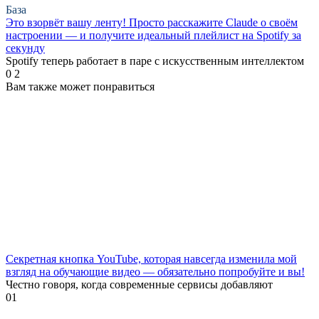
База
Это взорвёт вашу ленту! Просто расскажите Claude о своём
настроении — и получите идеальный плейлист на Spotify за
секунду
Spotify теперь работает в паре с искусственным интеллектом
0
2
Вам также может понравиться
Секретная кнопка YouTube, которая навсегда изменила мой
взгляд на обучающие видео — обязательно попробуйте и вы!
Честно говоря, когда современные сервисы добавляют
0
1