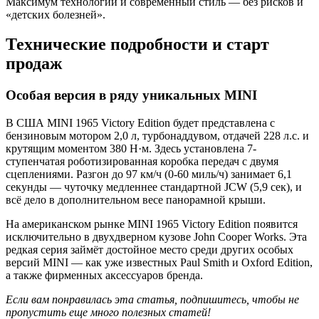
Максимум технологий и современный стиль — без рисков и
«детских болезней».
Технические подробности и старт
продаж
Особая версия в ряду уникальных MINI
В США MINI 1965 Victory Edition будет представлена с
бензиновым мотором 2,0 л, турбонаддувом, отдачей 228 л.с. и
крутящим моментом 380 Н·м. Здесь установлена 7-
ступенчатая роботизированная коробка передач с двумя
сцеплениями. Разгон до 97 км/ч (0-60 миль/ч) занимает 6,1
секунды — чуточку медленнее стандартной JCW (5,9 сек), и
всё дело в дополнительном весе панорамной крыши.
На американском рынке MINI 1965 Victory Edition появится
исключительно в двухдверном кузове John Cooper Works. Эта
редкая серия займёт достойное место среди других особых
версий MINI — как уже известных Paul Smith и Oxford Edition,
а также фирменных аксессуаров бренда.
Если вам понравилась эта статья, подпишитесь, чтобы не
пропустить еще много полезных статей!