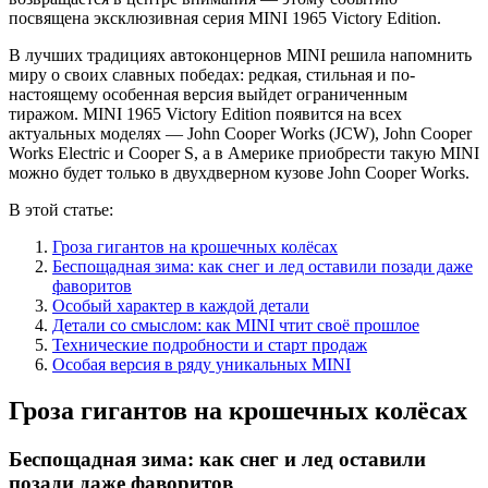
посвящена эксклюзивная серия MINI 1965 Victory Edition.
В лучших традициях автоконцернов MINI решила напомнить
миру о своих славных победах: редкая, стильная и по-
настоящему особенная версия выйдет ограниченным
тиражом. MINI 1965 Victory Edition появится на всех
актуальных моделях — John Cooper Works (JCW), John Cooper
Works Electric и Cooper S, а в Америке приобрести такую MINI
можно будет только в двухдверном кузове John Cooper Works.
В этой статье:
Гроза гигантов на крошечных колёсах
Беспощадная зима: как снег и лед оставили позади даже
фаворитов
Особый характер в каждой детали
Детали со смыслом: как MINI чтит своё прошлое
Технические подробности и старт продаж
Особая версия в ряду уникальных MINI
Гроза гигантов на крошечных колёсах
Беспощадная зима: как снег и лед оставили
позади даже фаворитов