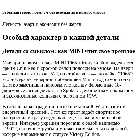
Забытый герой: премиум без переплаты и компромиссов
Легкость, азарт и экономия без жертв.
Особый характер в каждой детали
Детали со смыслом: как MINI чтит своё прошлое
Уже при первом взгляде MINI 1965 Victory Edition выделяется
ярким Chili Red и броской белой полосой на кузове. На двери
— знаменитая цифра “52”, на стойке «С» — наклейка “1965”:
это номера легендарной победившей Mini и год самой гонки.
Быстро заметишь и панорамную крышу, фирменные 18-
дюймовые литые диски Lap Spoke с двухцветным покрытием
и эксклюзивные колпачки с логотипом JCW.
В салоне царят традиционные сочетания JCW: антрацит и
энергичный красный. Этот контраст задаёт спортивное
настроение и сразу подчеркивает, что вы внутри особой
версии. Интерьер украшен порогами с белой надписью
“1965”, гоночным рулём и множеством маленьких деталей,
которые напоминают о статусе Victory Edition.