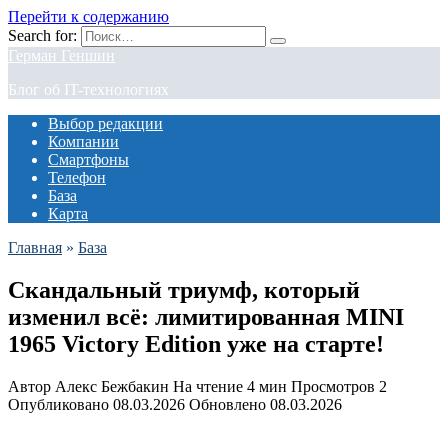
Перейти к содержанию
Search for:
Герман Геншин
Блог об IT-технологиях
Выбор редакции
Компании
Смартфоны
Телефон
База
Карта
Главная
»
База
Скандальный триумф, который
изменил всё: лимитированная MINI
1965 Victory Edition уже на старте!
Автор
Алекс Бежбакин
На чтение
4 мин
Просмотров
2
Опубликовано
08.03.2026
Обновлено
08.03.2026