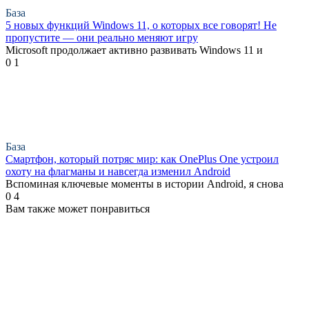
База
5 новых функций Windows 11, о которых все говорят! Не
пропустите — они реально меняют игру
Microsoft продолжает активно развивать Windows 11 и
0
1
База
Смартфон, который потряс мир: как OnePlus One устроил
охоту на флагманы и навсегда изменил Android
Вспоминая ключевые моменты в истории Android, я снова
0
4
Вам также может понравиться