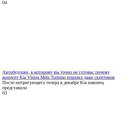
0
4
Автобудущее, к которому вы точно не готовы: почему
концепт Kia Vision Meta Turismo поразил даже скептиков
После интригующего тизера в декабре Kia наконец
представила
0
3