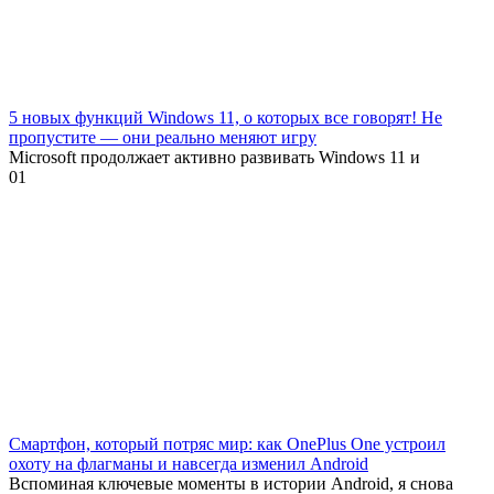
5 новых функций Windows 11, о которых все говорят! Не
пропустите — они реально меняют игру
Microsoft продолжает активно развивать Windows 11 и
0
1
Смартфон, который потряс мир: как OnePlus One устроил
охоту на флагманы и навсегда изменил Android
Вспоминая ключевые моменты в истории Android, я снова