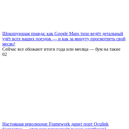
Шокирующая правда: как Google Maps тихо ведёт детальный
учёт всех ваших поездок — и как за минуту просмотреть свой
месяц!
Сейчас все обожают итоги года или месяца — бум на такие
0
2
Настоящая революция: Framework дарит порт Oculink