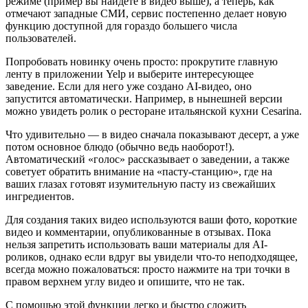
режиме (пример вы найдете в видео выше), а теперь, как
отмечают западные СМИ, сервис постепенно делает новую
функцию доступной для гораздо большего числа
пользователей.
Попробовать новинку очень просто: прокрутите главную
ленту в приложении Yelp и выберите интересующее
заведение. Если для него уже создано AI-видео, оно
запустится автоматически. Например, в нынешней версии
можно увидеть ролик о ресторане итальянской кухни Cesarina.
Что удивительно — в видео сначала показывают десерт, а уже
потом основное блюдо (обычно ведь наоборот!).
Автоматический «голос» рассказывает о заведении, а также
советует обратить внимание на «пасту-станцию», где на
ваших глазах готовят изумительную пасту из свежайших
ингредиентов.
Для создания таких видео используются ваши фото, короткие
видео и комментарии, опубликованные в отзывах. Пока
нельзя запретить использовать ваши материалы для AI-
роликов, однако если вдруг вы увидели что-то неподходящее,
всегда можно пожаловаться: просто нажмите на три точки в
правом верхнем углу видео и опишите, что не так.
С помощью этой функции легко и быстро сложить