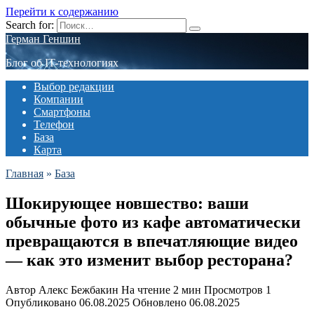
Перейти к содержанию
Search for:
Герман Геншин
Блог об IT-технологиях
Выбор редакции
Компании
Смартфоны
Телефон
База
Карта
Главная
»
База
Шокирующее новшество: ваши
обычные фото из кафе автоматически
превращаются в впечатляющие видео
— как это изменит выбор ресторана?
Автор
Алекс Бежбакин
На чтение
2 мин
Просмотров
1
Опубликовано
06.08.2025
Обновлено
06.08.2025