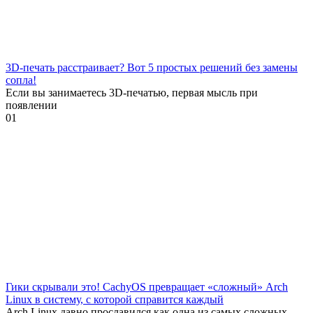
3D-печать расстраивает? Вот 5 простых решений без замены
сопла!
Если вы занимаетесь 3D-печатью, первая мысль при
появлении
0
1
Гики скрывали это! CachyOS превращает «сложный» Arch
Linux в систему, с которой справится каждый
Arch Linux давно прославился как одна из самых сложных