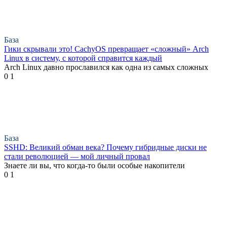
База
Гики скрывали это! CachyOS превращает «сложный» Arch
Linux в систему, с которой справится каждый
Arch Linux давно прославился как одна из самых сложных
0
1
База
SSHD: Великий обман века? Почему гибридные диски не
стали революцией — мой личный провал
Знаете ли вы, что когда-то были особые накопители
0
1