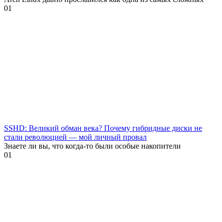
0
1
SSHD: Великий обман века? Почему гибридные диски не
стали революцией — мой личный провал
Знаете ли вы, что когда-то были особые накопители
0
1