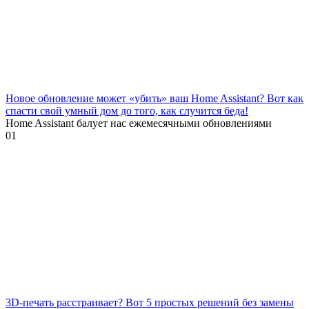
Новое обновление может «убить» ваш Home Assistant? Вот как
спасти свой умный дом до того, как случится беда!
Home Assistant балует нас ежемесячными обновлениями
0
1
3D-печать расстраивает? Вот 5 простых решений без замены