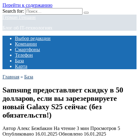
Перейти к содержанию
Search for:
Герман Геншин
Блог об IT-технологиях
Выбор редакции
Компании
Смартфоны
Телефон
База
Карта
Главная
»
База
Samsung предоставляет скидку в 50
долларов, если вы зарезервируете
новый Galaxy S25 сейчас (без
обязательств!)
Автор
Алекс Бежбакин
На чтение
3 мин
Просмотров
5
Опубликовано
16.01.2025
Обновлено
16.01.2025