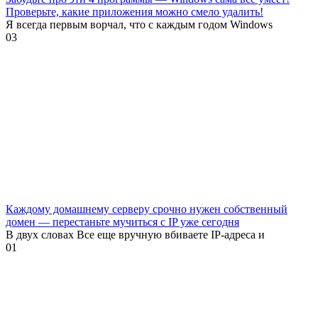
Проверьте, какие приложения можно смело удалить!
Я всегда первым ворчал, что с каждым годом Windows
0
3
Каждому домашнему серверу срочно нужен собственный
домен — перестаньте мучиться с IP уже сегодня
В двух словах Все еще вручную вбиваете IP-адреса и
0
1