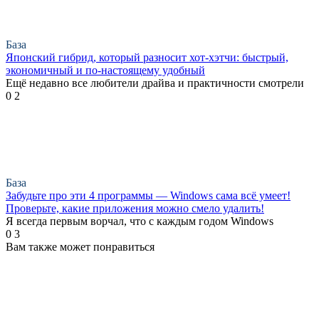
База
Японский гибрид, который разносит хот-хэтчи: быстрый,
экономичный и по-настоящему удобный
Ещё недавно все любители драйва и практичности смотрели
0
2
База
Забудьте про эти 4 программы — Windows сама всё умеет!
Проверьте, какие приложения можно смело удалить!
Я всегда первым ворчал, что с каждым годом Windows
0
3
Вам также может понравиться