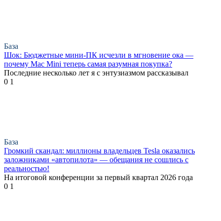
База
Шок: Бюджетные мини-ПК исчезли в мгновение ока —
почему Mac Mini теперь самая разумная покупка?
Последние несколько лет я с энтузиазмом рассказывал
0
1
База
Громкий скандал: миллионы владельцев Tesla оказались
заложниками «автопилота» — обещания не сошлись с
реальностью!
На итоговой конференции за первый квартал 2026 года
0
1