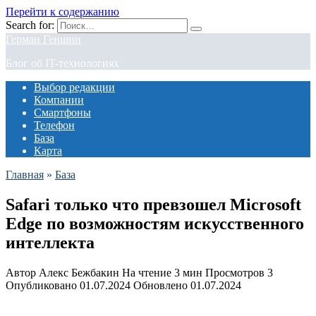
Перейти к содержанию
Search for:
Герман Геншин
Блог об IT-технологиях
Выбор редакции
Компании
Смартфоны
Телефон
База
Карта
Главная
»
База
Safari только что превзошел Microsoft
Edge по возможностям искусственного
интеллекта
Автор
Алекс Бежбакин
На чтение
3 мин
Просмотров
3
Опубликовано
01.07.2024
Обновлено
01.07.2024