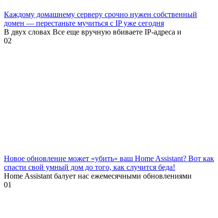
Каждому домашнему серверу срочно нужен собственный
домен — перестаньте мучиться с IP уже сегодня
В двух словах Все еще вручную вбиваете IP-адреса и
0
2
Новое обновление может «убить» ваш Home Assistant? Вот как
спасти свой умный дом до того, как случится беда!
Home Assistant балует нас ежемесячными обновлениями
0
1