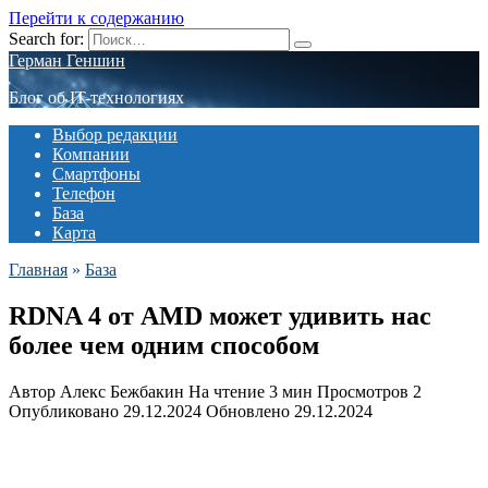
Перейти к содержанию
Search for:
Герман Геншин
Блог об IT-технологиях
Выбор редакции
Компании
Смартфоны
Телефон
База
Карта
Главная
»
База
RDNA 4 от AMD может удивить нас
более чем одним способом
Автор
Алекс Бежбакин
На чтение
3 мин
Просмотров
2
Опубликовано
29.12.2024
Обновлено
29.12.2024