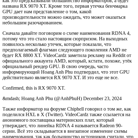
как это предсказывали большинство информаторов, а будет
названа RX 9070 XT. Кроме того, первая утечка бенчмарка
GPU дает нам представление о том, какой
производительности можно ожидать, что может оказаться
небольшим разочарованием.
Сначала давайте поговорим о схеме наименования RDNA 4,
потому что это стало настоящим сюрпризом. На выходных
появилось несколько утечек, которые показали, что
предполагаемый флагман следующего поколения AMD не
будет RX 8800 XT. VideoCardz заметила рекламу на Reddit от
официального аккаунта AMD, который, кстати, похоже, утёк
официальный рендер GPU. В свою очередь, часто
информирующий Hoang Anh Phu подтвердил, что этот GPU
действительно является RX 9070 XT. И это еще не все.
Confirmed, this is RX 9070 XT.
&mdash; Hoang Anh Phu (@AnhPhuH) December 23, 2024
Также информатор на форуме Chiphell говорил о том же, как
поделился HXL в X (Twitter). VideoCardz также ссылается на
анонимного поставщика материнских плат, который
утверждает, что линейка RDNA 4 называется Radeon 90-
серии. Всё это складывается в внезапное изменение схемы
наименования, так как большинство источников считали, что