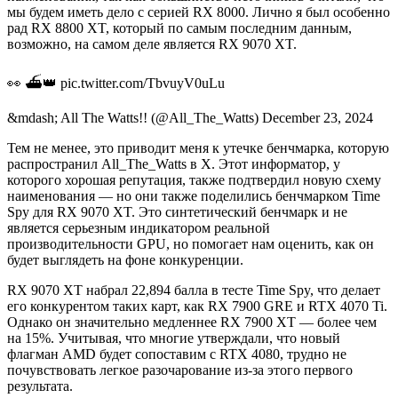
мы будем иметь дело с серией RX 8000. Лично я был особенно
рад RX 8800 XT, который по самым последним данным,
возможно, на самом деле является RX 9070 XT.
👀 ⛴️👑 pic.twitter.com/TbvuyV0uLu
&mdash; All The Watts!! (@All_The_Watts) December 23, 2024
Тем не менее, это приводит меня к утечке бенчмарка, которую
распространил All_The_Watts в X. Этот информатор, у
которого хорошая репутация, также подтвердил новую схему
наименования — но они также поделились бенчмарком Time
Spy для RX 9070 XT. Это синтетический бенчмарк и не
является серьезным индикатором реальной
производительности GPU, но помогает нам оценить, как он
будет выглядеть на фоне конкуренции.
RX 9070 XT набрал 22,894 балла в тесте Time Spy, что делает
его конкурентом таких карт, как RX 7900 GRE и RTX 4070 Ti.
Однако он значительно медленнее RX 7900 XT — более чем
на 15%. Учитывая, что многие утверждали, что новый
флагман AMD будет сопоставим с RTX 4080, трудно не
почувствовать легкое разочарование из-за этого первого
результата.