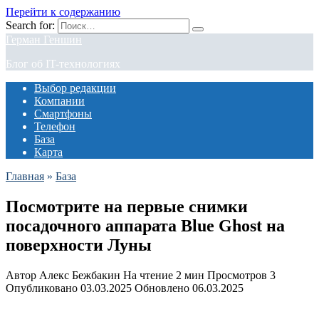
Перейти к содержанию
Search for:
Герман Геншин
Блог об IT-технологиях
Выбор редакции
Компании
Смартфоны
Телефон
База
Карта
Главная
»
База
Посмотрите на первые снимки
посадочного аппарата Blue Ghost на
поверхности Луны
Автор
Алекс Бежбакин
На чтение
2 мин
Просмотров
3
Опубликовано
03.03.2025
Обновлено
06.03.2025