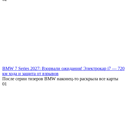
BMW 7 Series 2027: Взорвали ожидания! Электрокар i7 — 720
км хода и защита от взрывов
После серии тизеров BMW наконец-то раскрыла все карты
0
1