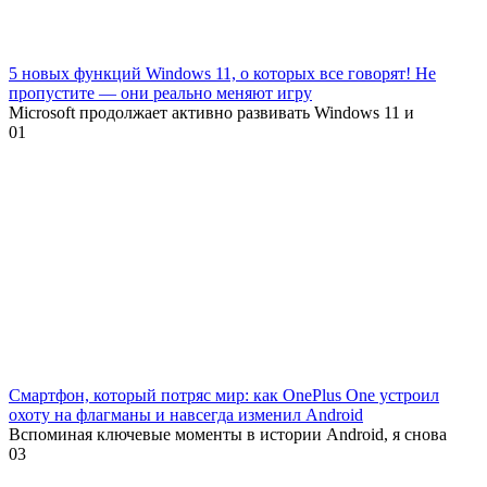
5 новых функций Windows 11, о которых все говорят! Не
пропустите — они реально меняют игру
Microsoft продолжает активно развивать Windows 11 и
0
1
Смартфон, который потряс мир: как OnePlus One устроил
охоту на флагманы и навсегда изменил Android
Вспоминая ключевые моменты в истории Android, я снова
0
3