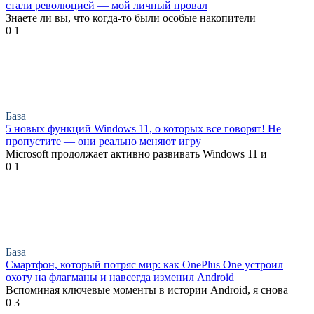
стали революцией — мой личный провал
Знаете ли вы, что когда-то были особые накопители
0
1
База
5 новых функций Windows 11, о которых все говорят! Не
пропустите — они реально меняют игру
Microsoft продолжает активно развивать Windows 11 и
0
1
База
Смартфон, который потряс мир: как OnePlus One устроил
охоту на флагманы и навсегда изменил Android
Вспоминая ключевые моменты в истории Android, я снова
0
3