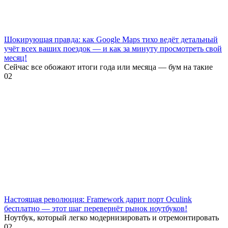
Шокирующая правда: как Google Maps тихо ведёт детальный
учёт всех ваших поездок — и как за минуту просмотреть свой
месяц!
Сейчас все обожают итоги года или месяца — бум на такие
0
2
Настоящая революция: Framework дарит порт Oculink
бесплатно — этот шаг перевернёт рынок ноутбуков!
Ноутбук, который легко модернизировать и отремонтировать
0
2