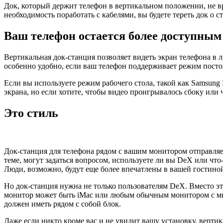
Док, который держит телефон в вертикальном положении, не вре
необходимость поработать с кабелями, вы будете тереть док о ст
Ваш телефон остается более доступным
Вертикальная док-станция позволяет видеть экран телефона в 
особенно удобно, если ваш телефон поддерживает режим постоя
Если вы используете режим рабочего стола, такой как Samsung
экрана, но если хотите, чтобы видео проигрывалось сбоку или 
Это стиль
Док-станция для телефона рядом с вашим монитором отправляет
теме, могут задаться вопросом, используете ли вы DeX или что-т
Люди, возможно, будут еще более впечатлены в вашей гостиной
Но док-станция нужна не только пользователям DeX. Вместо это
монитор может быть iMac или любым обычным монитором с мин
должен иметь рядом с собой блок.
Даже если никто кроме вас и не увидит вашу установку, вертик