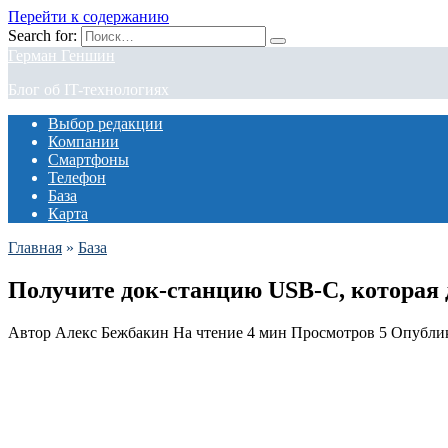
Перейти к содержанию
Search for:
Герман Геншин
Блог об IT-технологиях
Выбор редакции
Компании
Смартфоны
Телефон
База
Карта
Главная
»
База
Получите док-станцию USB-C, которая 
Автор
Алекс Бежбакин
На чтение
4 мин
Просмотров
5
Опубли