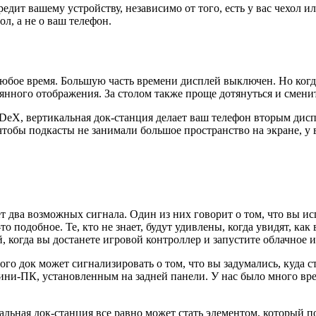
дит вашему устройству, независимо от того, есть у вас чехол ил
ол, а не о ваш телефон.
любое время. Большую часть времени дисплей выключен. Но когд
нного отображения. За столом также проще дотянуться и сменить
 DeX, вертикальная док-станция делает ваш телефон вторым дис
чтобы подкасты не занимали большое пространство на экране, у в
 два возможных сигнала. Один из них говорит о том, что вы исп
о подобное. Те, кто не знает, будут удивлены, когда увидят, как
, когда вы достанете игровой контроллер и запустите облачное 
го док может сигнализировать о том, что вы задумались, куда ст
и-ПК, установленным на задней панели. У нас было много врем
альная док-станция все равно может стать элементом, который п