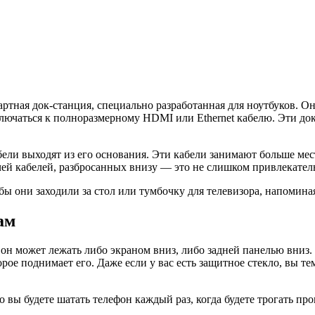
тная док-станция, специально разработанная для ноутбуков. Она
ючаться к полноразмерному HDMI или Ethernet кабелю. Эти док
абели выходят из его основания. Эти кабели занимают больше ме
чей кабелей, разбросанных внизу — это не слишком привлекател
обы они заходили за стол или тумбочку для телевизора, напоми
ам
н может лежать либо экраном вниз, либо задней панелью вниз. 
торое поднимает его. Даже если у вас есть защитное стекло, вы т
о вы будете шатать телефон каждый раз, когда будете трогать про