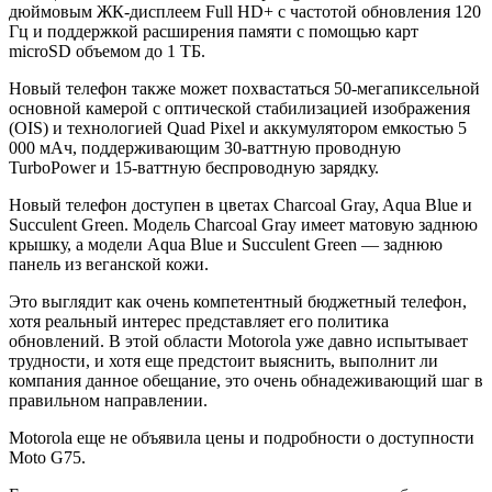
дюймовым ЖК-дисплеем Full HD+ с частотой обновления 120
Гц и поддержкой расширения памяти с помощью карт
microSD объемом до 1 ТБ.
Новый телефон также может похвастаться 50-мегапиксельной
основной камерой с оптической стабилизацией изображения
(OIS) и технологией Quad Pixel и аккумулятором емкостью 5
000 мАч, поддерживающим 30-ваттную проводную
TurboPower и 15-ваттную беспроводную зарядку.
Новый телефон доступен в цветах Charcoal Gray, Aqua Blue и
Succulent Green. Модель Charcoal Gray имеет матовую заднюю
крышку, а модели Aqua Blue и Succulent Green — заднюю
панель из веганской кожи.
Это выглядит как очень компетентный бюджетный телефон,
хотя реальный интерес представляет его политика
обновлений. В этой области Motorola уже давно испытывает
трудности, и хотя еще предстоит выяснить, выполнит ли
компания данное обещание, это очень обнадеживающий шаг в
правильном направлении.
Motorola еще не объявила цены и подробности о доступности
Moto G75.