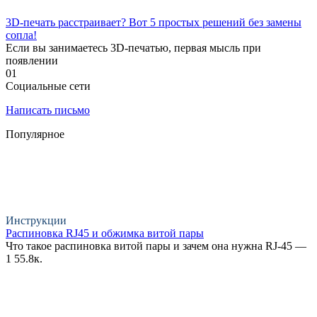
3D-печать расстраивает? Вот 5 простых решений без замены
сопла!
Если вы занимаетесь 3D-печатью, первая мысль при
появлении
0
1
Социальные сети
Написать письмо
Популярное
Инструкции
Распиновка RJ45 и обжимка витой пары
Что такое распиновка витой пары и зачем она нужна RJ-45 —
1
55.8к.