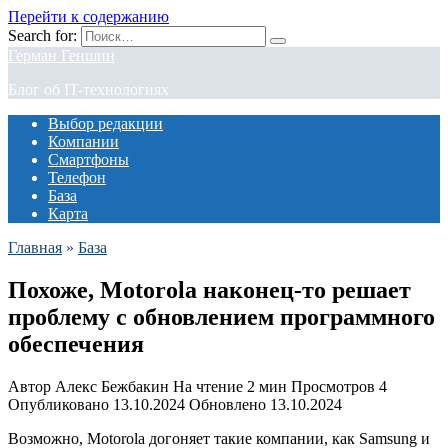
Перейти к содержанию
Search for:
Герман Геншин
Блог об IT-технологиях
Выбор редакции
Компании
Смартфоны
Телефон
База
Карта
Главная
»
База
Похоже, Motorola наконец-то решает
проблему с обновлением программного
обеспечения
Автор
Алекс Бежбакин
На чтение
2 мин
Просмотров
4
Опубликовано
13.10.2024
Обновлено
13.10.2024
Возможно, Motorola догоняет такие компании, как Samsung и