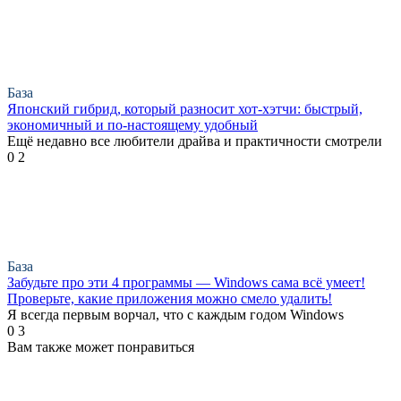
База
Японский гибрид, который разносит хот-хэтчи: быстрый,
экономичный и по-настоящему удобный
Ещё недавно все любители драйва и практичности смотрели
0
2
База
Забудьте про эти 4 программы — Windows сама всё умеет!
Проверьте, какие приложения можно смело удалить!
Я всегда первым ворчал, что с каждым годом Windows
0
3
Вам также может понравиться