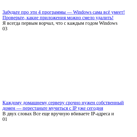
Забудьте про эти 4 программы — Windows сама всё умеет!
Проверьте, какие приложения можно смело удалить!
Я всегда первым ворчал, что с каждым годом Windows
0
3
Каждому домашнему серверу срочно нужен собственный
домен — перестаньте мучиться с IP уже сегодня
В двух словах Все еще вручную вбиваете IP-адреса и
0
1