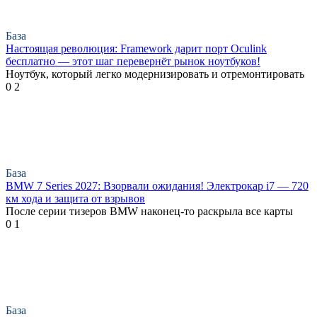
База
Настоящая революция: Framework дарит порт Oculink
бесплатно — этот шаг перевернёт рынок ноутбуков!
Ноутбук, который легко модернизировать и отремонтировать
0
2
База
BMW 7 Series 2027: Взорвали ожидания! Электрокар i7 — 720
км хода и защита от взрывов
После серии тизеров BMW наконец-то раскрыла все карты
0
1
База