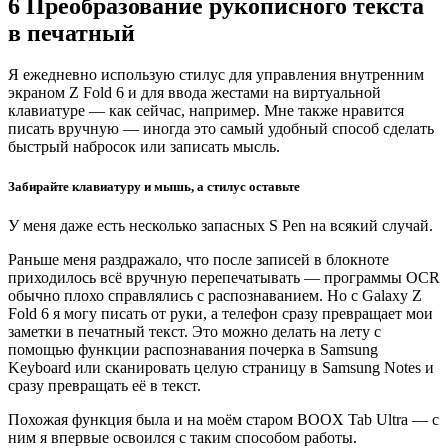
6 Преобразование рукописного текста
в печатный
Я ежедневно использую стилус для управления внутренним
экраном Z Fold 6 и для ввода жестами на виртуальной
клавиатуре — как сейчас, например. Мне также нравится
писать вручную — иногда это самый удобный способ сделать
быстрый набросок или записать мысль.
Забирайте клавиатуру и мышь, а стилус оставьте
У меня даже есть несколько запасных S Pen на всякий случай.
Раньше меня раздражало, что после записей в блокноте
приходилось всё вручную перепечатывать — программы OCR
обычно плохо справлялись с распознаванием. Но с Galaxy Z
Fold 6 я могу писать от руки, а телефон сразу превращает мои
заметки в печатный текст. Это можно делать на лету с
помощью функции распознавания почерка в Samsung
Keyboard или сканировать целую страницу в Samsung Notes и
сразу превращать её в текст.
Похожая функция была и на моём старом BOOX Tab Ultra — с
ним я впервые освоился с таким способом работы.