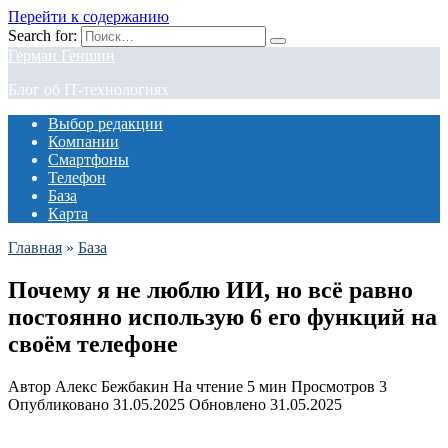
Перейти к содержанию
Search for:
Герман Геншин
Блог об IT-технологиях
Выбор редакции
Компании
Смартфоны
Телефон
База
Карта
Главная
»
База
Почему я не люблю ИИ, но всё равно
постоянно использую 6 его функций на
своём телефоне
Автор
Алекс Бежбакин
На чтение
5 мин
Просмотров
3
Опубликовано
31.05.2025
Обновлено
31.05.2025