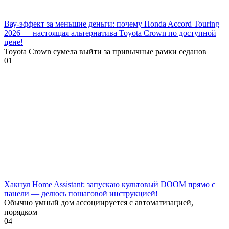
Вау-эффект за меньшие деньги: почему Honda Accord Touring
2026 — настоящая альтернатива Toyota Crown по доступной
цене!
Toyota Crown сумела выйти за привычные рамки седанов
0
1
Хакнул Home Assistant: запускаю культовый DOOM прямо с
панели — делюсь пошаговой инструкцией!
Обычно умный дом ассоциируется с автоматизацией,
порядком
0
4