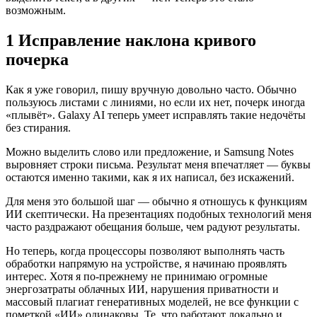
возможным.
1 Исправление наклона кривого
почерка
Как я уже говорил, пишу вручную довольно часто. Обычно
пользуюсь листами с линиями, но если их нет, почерк иногда
«плывёт». Galaxy AI теперь умеет исправлять такие недочёты
без стирания.
Можно выделить слово или предложение, и Samsung Notes
выровняет строки письма. Результат меня впечатляет — буквы
остаются именно такими, как я их написал, без искажений.
Для меня это большой шаг — обычно я отношусь к функциям
ИИ скептически. На презентациях подобных технологий меня
часто раздражают обещания больше, чем радуют результаты.
Но теперь, когда процессоры позволяют выполнять часть
обработки напрямую на устройстве, я начинаю проявлять
интерес. Хотя я по-прежнему не принимаю огромные
энергозатраты облачных ИИ, нарушения приватности и
массовый плагиат генеративных моделей, не все функции с
пометкой «ИИ» одинаковы. Те, что работают локально и