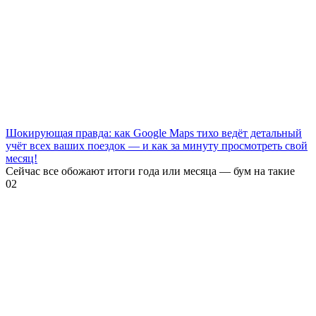
Шокирующая правда: как Google Maps тихо ведёт детальный
учёт всех ваших поездок — и как за минуту просмотреть свой
месяц!
Сейчас все обожают итоги года или месяца — бум на такие
0
2