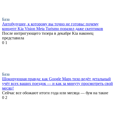
База
Автобудущее, к которому вы точно не готовы: почему
концепт Kia Vision Meta Turismo поразил даже скептиков
После интригующего тизера в декабре Kia наконец
представила
0
1
База
Шокирующая правда: как Google Maps тихо ведёт детальный
учёт всех ваших поездок — и как за минуту просмотреть свой
месяц!
Сейчас все обожают итоги года или месяца — бум на такие
0
2