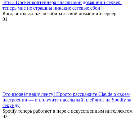
Эти 3 Docker-контейнера спасли мой домашний сервер:
теперь мне не страшны никакие сетевые сбои!
Когда я только начал собирать свой домашний сервер
0
1
Это взорвёт вашу ленту! Просто расскажите Claude о своём
настроении — и получите идеальный плейлист на Spotify за
секунду
Spotify теперь работает в паре с искусственным интеллектом
0
2