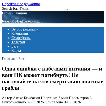
Перейти к содержанию
Search for:
Герман Геншин
Блог об IT-технологиях
Выбор редакции
Компании
Смартфоны
Телефон
База
Карта
Главная
»
База
Одна ошибка с кабелями питания — и
ваш ПК может погибнуть! Не
наступайте на эти смертельно опасные
грабли
Автор
Алекс Бежбакин
На чтение
5 мин
Просмотров
3
Опубликовано
09.03.2026
Обновлено
09.03.2026