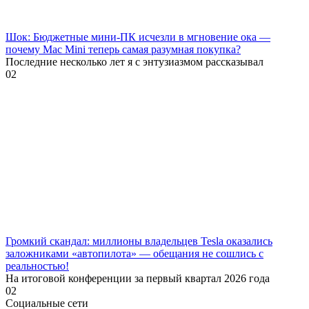
Шок: Бюджетные мини-ПК исчезли в мгновение ока —
почему Mac Mini теперь самая разумная покупка?
Последние несколько лет я с энтузиазмом рассказывал
0
2
Громкий скандал: миллионы владельцев Tesla оказались
заложниками «автопилота» — обещания не сошлись с
реальностью!
На итоговой конференции за первый квартал 2026 года
0
2
Социальные сети