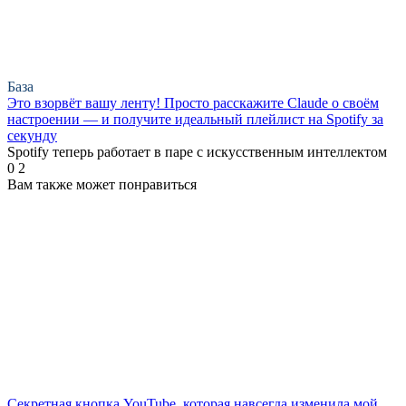
База
Это взорвёт вашу ленту! Просто расскажите Claude о своём
настроении — и получите идеальный плейлист на Spotify за
секунду
Spotify теперь работает в паре с искусственным интеллектом
0
2
Вам также может понравиться
Секретная кнопка YouTube, которая навсегда изменила мой