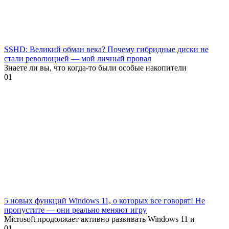
SSHD: Великий обман века? Почему гибридные диски не
стали революцией — мой личный провал
Знаете ли вы, что когда-то были особые накопители
0
1
5 новых функций Windows 11, о которых все говорят! Не
пропустите — они реально меняют игру
Microsoft продолжает активно развивать Windows 11 и
0
1