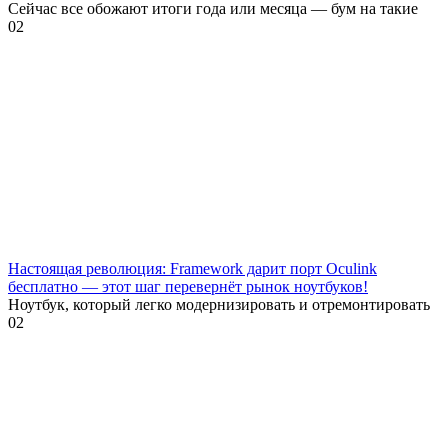
Сейчас все обожают итоги года или месяца — бум на такие
0
2
Настоящая революция: Framework дарит порт Oculink
бесплатно — этот шаг перевернёт рынок ноутбуков!
Ноутбук, который легко модернизировать и отремонтировать
0
2