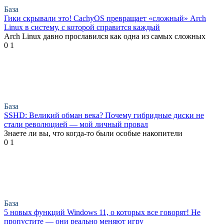
База
Гики скрывали это! CachyOS превращает «сложный» Arch
Linux в систему, с которой справится каждый
Arch Linux давно прославился как одна из самых сложных
0
1
База
SSHD: Великий обман века? Почему гибридные диски не
стали революцией — мой личный провал
Знаете ли вы, что когда-то были особые накопители
0
1
База
5 новых функций Windows 11, о которых все говорят! Не
пропустите — они реально меняют игру