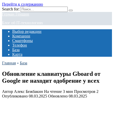
Перейти к содержанию
Search for:
Герман Геншин
Блог об IT-технологиях
Выбор редакции
Компании
Смартфоны
Телефон
База
Карта
Главная
»
База
Обновление клавиатуры Gboard от
Google не находит одобрение у всех
Автор
Алекс Бежбакин
На чтение
3 мин
Просмотров
2
Опубликовано
08.03.2025
Обновлено
08.03.2025