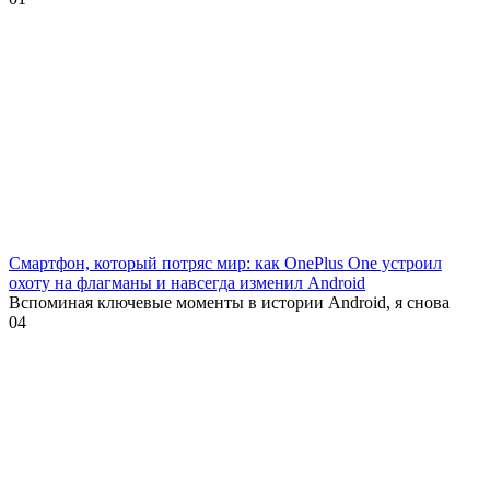
Смартфон, который потряс мир: как OnePlus One устроил
охоту на флагманы и навсегда изменил Android
Вспоминая ключевые моменты в истории Android, я снова
0
4