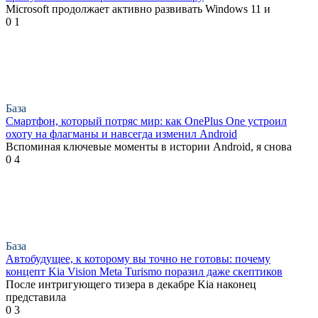
Microsoft продолжает активно развивать Windows 11 и
0
1
База
Смартфон, который потряс мир: как OnePlus One устроил
охоту на флагманы и навсегда изменил Android
Вспоминая ключевые моменты в истории Android, я снова
0
4
База
Автобудущее, к которому вы точно не готовы: почему
концепт Kia Vision Meta Turismo поразил даже скептиков
После интригующего тизера в декабре Kia наконец
представила
0
3