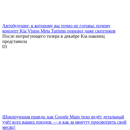
Автобудущее, к которому вы точно не готовы: почему
концепт Kia Vision Meta Turismo поразил даже скептиков
После интригующего тизера в декабре Kia наконец
представила
0
3
Шокирующая правда: как Google Maps тихо ведёт детальный
учёт всех ваших поездок — и как за минуту просмотреть свой
месяц!