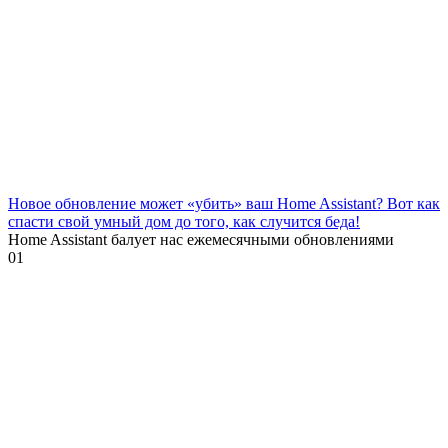
Новое обновление может «убить» ваш Home Assistant? Вот как
спасти свой умный дом до того, как случится беда!
Home Assistant балует нас ежемесячными обновлениями
0
1