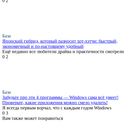
0
2
База
Японский гибрид, который разносит хот-хэтчи: быстрый,
экономичный и по-настоящему удобный
Ещё недавно все любители драйва и практичности смотрели
0
2
База
Забудьте про эти 4 программы — Windows сама всё умеет!
Проверьте, какие приложения можно смело удалить!
Я всегда первым ворчал, что с каждым годом Windows
0
3
Вам также может понравиться