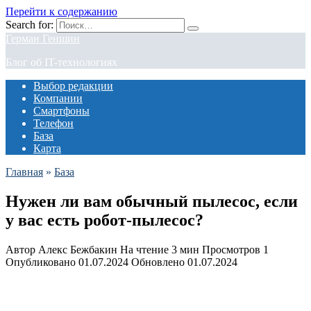
Перейти к содержанию
Search for:
Герман Геншин
Блог об IT-технологиях
Выбор редакции
Компании
Смартфоны
Телефон
База
Карта
Главная
»
База
Нужен ли вам обычный пылесос, если
у вас есть робот-пылесос?
Автор
Алекс Бежбакин
На чтение
3 мин
Просмотров
1
Опубликовано
01.07.2024
Обновлено
01.07.2024