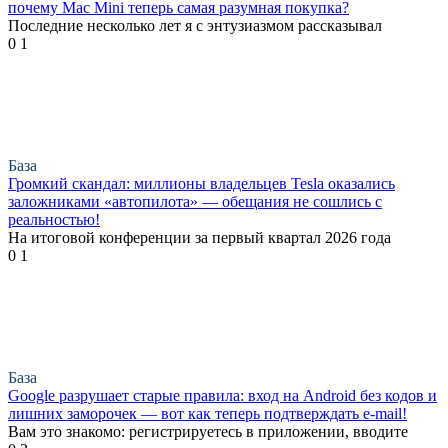
почему Mac Mini теперь самая разумная покупка?
Последние несколько лет я с энтузиазмом рассказывал
0
1
База
Громкий скандал: миллионы владельцев Tesla оказались
заложниками «автопилота» — обещания не сошлись с
реальностью!
На итоговой конференции за первый квартал 2026 года
0
1
База
Google разрушает старые правила: вход на Android без кодов и
лишних заморочек — вот как теперь подтверждать e-mail!
Вам это знакомо: регистрируетесь в приложении, вводите