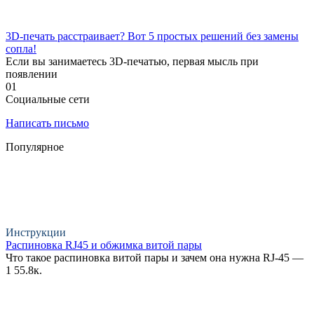
3D-печать расстраивает? Вот 5 простых решений без замены
сопла!
Если вы занимаетесь 3D-печатью, первая мысль при
появлении
0
1
Социальные сети
Написать письмо
Популярное
Инструкции
Распиновка RJ45 и обжимка витой пары
Что такое распиновка витой пары и зачем она нужна RJ-45 —
1
55.8к.