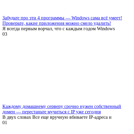
Забудьте про эти 4 программы — Windows сама всё умеет!
Проверьте, какие приложения можно смело удалить!
Я всегда первым ворчал, что с каждым годом Windows
0
3
Каждому домашнему серверу срочно нужен собственный
домен — перестаньте мучиться с IP уже сегодня
В двух словах Все еще вручную вбиваете IP-адреса и
0
1