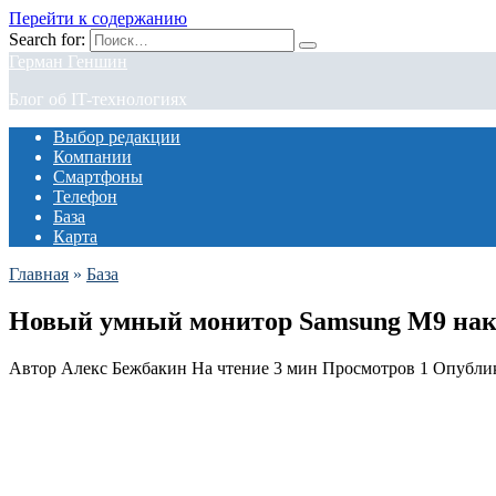
Перейти к содержанию
Search for:
Герман Геншин
Блог об IT-технологиях
Выбор редакции
Компании
Смартфоны
Телефон
База
Карта
Главная
»
База
Новый умный монитор Samsung M9 нак
Автор
Алекс Бежбакин
На чтение
3 мин
Просмотров
1
Опубли