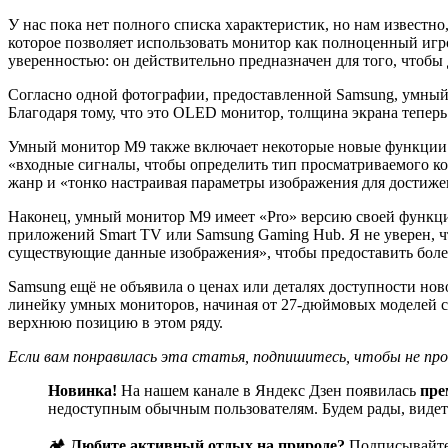
У нас пока нет полного списка характеристик, но нам известн
которое позволяет использовать монитор как полноценный игро
уверенностью: он действительно предназначен для того, чтобы 
Согласно одной фотографии, предоставленной Samsung, умны
Благодаря тому, что это OLED монитор, толщина экрана теперь с
Умный монитор M9 также включает некоторые новые функции И
«входные сигналы, чтобы определить тип просматриваемого кон
жанр и «тонко настраивая параметры изображения для достиж
Наконец, умный монитор M9 имеет «Pro» версию своей функции
приложений Smart TV или Samsung Gaming Hub. Я не уверен, ч
существующие данные изображения», чтобы предоставить более
Samsung ещё не объявила о ценах или деталях доступности нов
линейку умных мониторов, начиная от 27-дюймовых моделей с
верхнюю позицию в этом ряду.
Если вам понравилась эта статья, подпишитесь, чтобы не пр
Новинка!
На нашем канале в Яндекс Дзен появилась
пре
недоступным обычным пользователям. Будем рады, видеть
🏕️
Любите активный отдых на природе?
Подписывайте