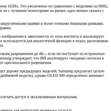
ения 165Hz. Это увеличение по сравнению с моделями на 60Hz,
ли он с лучшими мониторами на рынке, одно можно сказать с
закруглёнными краями и более тонкими боковыми рамками.
правки.
изображения в зависимости от типа контента и анализирует
е используется для аналогичной функции в играх, распознавая
ры.
изким разрешением до 4K», если он поступает из встроенных
amsung утверждает, что ИИ анализирует «входные сигналы и
от оригинального разрешения.
будет дороже предыдущих моделей. Samsung предлагает целую
3-дюймовой модели), однако OLED M9 определённо занимает
и получать доступ к эксклюзивным материалам,
советов для любителей активного отдыха!