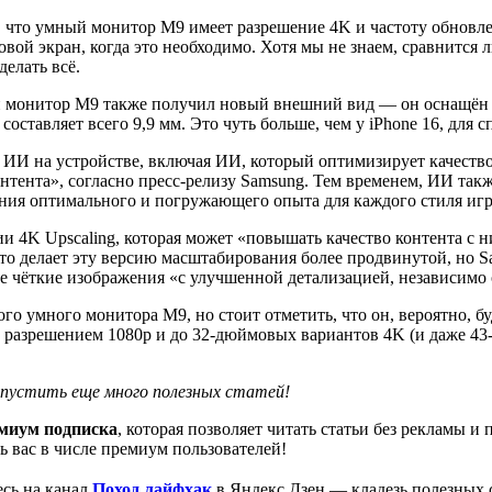
о, что умный монитор M9 имеет разрешение 4K и частоту обновл
вой экран, когда это необходимо. Хотя мы не знаем, сравнится 
делать всё.
й монитор M9 также получил новый внешний вид — он оснащён 
оставляет всего 9,9 мм. Это чуть больше, чем у iPhone 16, для с
И на устройстве, включая ИИ, который оптимизирует качество 
тента», согласно пресс-релизу Samsung. Тем временем, ИИ такж
ения оптимального и погружающего опыта для каждого стиля иг
 4K Upscaling, которая может «повышать качество контента с н
то делает эту версию масштабирования более продвинутой, но S
 чёткие изображения «с улучшенной детализацией, независимо 
ого умного монитора M9, но стоит отметить, что он, вероятно, 
 разрешением 1080p и до 32-дюймовых вариантов 4K (и даже 4
опустить еще много полезных статей!
миум подписка
, которая позволяет читать статьи без рекламы 
 вас в числе премиум пользователей!
сь на канал
Поход лайфхак
в Яндекс Дзен — кладезь полезных 