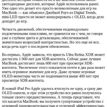
светодиодные дисплеи, которые Apple использовала ранее.
Уже одно это делает его просто великолепным для игр на
MacBook — как объяснил Джейкоб Роуч из Digital Trends,
mini-LED просто не может конкурировать с OLED, когда дело
доходит до игр.
Четкость движений, обеспечиваемая индивидуально
подсвеченными пикселями, не сравнится ни с чем, не говоря
уже о глубине цвета и детализации, обеспечиваемой
значительно возросшей контрастностью. Но это еще не все,
когда речь идет о последнем обновлении.
Во-первых, Apple заявила, что яркость Ultra Retina XDR может
достигать 1 000 нит для SDR-контента. Сейчас даже лучшие
MacBook достигают лишь 600 нит при просмотре SDR-
контента. Увеличение этого показателя почти в два раза может
иметь огромное значение для игр. Даже лучшие игровые
OLED-мониторы часто не поднимаются выше 400 нит при
просмотре SDR-контента.
В новый iPad Pro Apple удалось втиснуть не одну, а сразу две
OLED-панели, и при этом устройство все равно получилось
тоньше своего предшественника. А теперь представьте, что
это касается MacBook: вы получите супертонкое устройство с
огромной производительностью и отличной эффективностью,