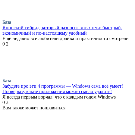
База
Японский гибрид, который разносит хот-хэтчи: быстрый,
экономичный и по-настоящему удобный
Ещё недавно все любители драйва и практичности смотрели
0
2
База
Забудьте про эти 4 программы — Windows сама всё умеет!
Проверьте, какие приложения можно смело удалить!
Я всегда первым ворчал, что с каждым годом Windows
0
3
Вам также может понравиться