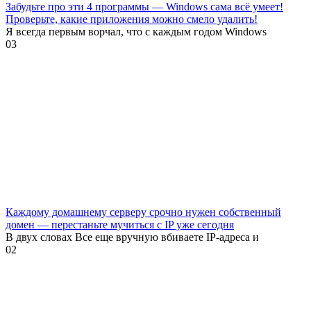
Забудьте про эти 4 программы — Windows сама всё умеет!
Проверьте, какие приложения можно смело удалить!
Я всегда первым ворчал, что с каждым годом Windows
0
3
Каждому домашнему серверу срочно нужен собственный
домен — перестаньте мучиться с IP уже сегодня
В двух словах Все еще вручную вбиваете IP-адреса и
0
2