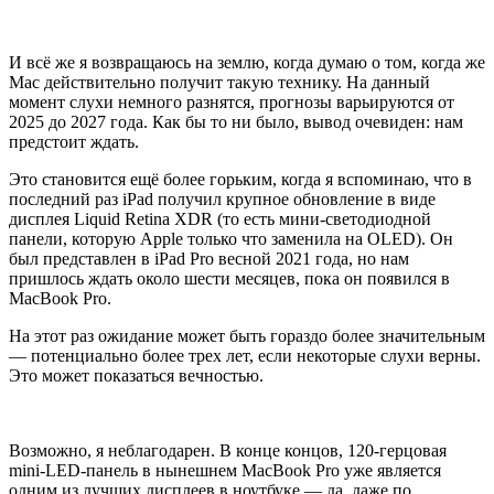
И всё же я возвращаюсь на землю, когда думаю о том, когда же
Mac действительно получит такую технику. На данный
момент слухи немного разнятся, прогнозы варьируются от
2025 до 2027 года. Как бы то ни было, вывод очевиден: нам
предстоит ждать.
Это становится ещё более горьким, когда я вспоминаю, что в
последний раз iPad получил крупное обновление в виде
дисплея Liquid Retina XDR (то есть мини-светодиодной
панели, которую Apple только что заменила на OLED). Он
был представлен в iPad Pro весной 2021 года, но нам
пришлось ждать около шести месяцев, пока он появился в
MacBook Pro.
На этот раз ожидание может быть гораздо более значительным
— потенциально более трех лет, если некоторые слухи верны.
Это может показаться вечностью.
Возможно, я неблагодарен. В конце концов, 120-герцовая
mini-LED-панель в нынешнем MacBook Pro уже является
одним из лучших дисплеев в ноутбуке — да, даже по