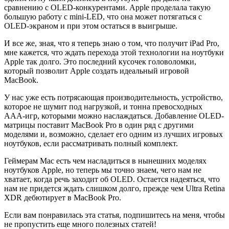
сравнению с OLED-конкурентами. Apple проделала такую
большую работу с mini-LED, что она может потягаться с
OLED-экраном и при этом остаться в выигрыше.
И все же, зная, что я теперь знаю о том, что получит iPad Pro,
мне кажется, что ждать перехода этой технологии на ноутбуки
Apple так долго. Это последний кусочек головоломки,
который позволит Apple создать идеальный игровой
MacBook.
У нас уже есть потрясающая производительность, устройство,
которое не шумит под нагрузкой, и тонна превосходных
AAA-игр, которыми можно наслаждаться. Добавление OLED-
матрицы поставит MacBook Pro в один ряд с другими
моделями и, возможно, сделает его одним из лучших игровых
ноутбуков, если рассматривать полный комплект.
Геймерам Mac есть чем насладиться в нынешних моделях
ноутбуков Apple, но теперь мы точно знаем, чего нам не
хватает, когда речь заходит об OLED. Остается надеяться, что
нам не придется ждать слишком долго, прежде чем Ultra Retina
XDR дебютирует в MacBook Pro.
Если вам понравилась эта статья, подпишитесь на меня, чтобы
не пропустить еще много полезных статей!