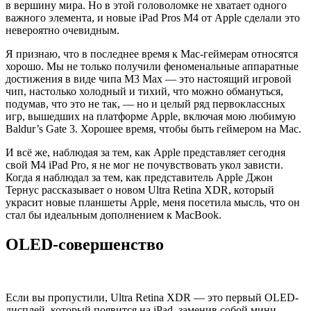
в вершину мира. Но в этой головоломке не хватает одного
важного элемента, и новые iPad Pros M4 от Apple сделали это
невероятно очевидным.
Я признаю, что в последнее время к Mac-геймерам относятся
хорошо. Мы не только получили феноменальные аппаратные
достижения в виде чипа M3 Max — это настоящий игровой
чип, настолько холодный и тихий, что можно обмануться,
подумав, что это не так, — но и целый ряд первоклассных
игр, вышедших на платформе Apple, включая мою любимую
Baldur’s Gate 3. Хорошее время, чтобы быть геймером на Mac.
И всё же, наблюдая за тем, как Apple представляет сегодня
свой M4 iPad Pro, я не мог не почувствовать укол зависти.
Когда я наблюдал за тем, как представитель Apple Джон
Тернус рассказывает о новом Ultra Retina XDR, который
украсит новые планшеты Apple, меня посетила мысль, что он
стал бы идеальным дополнением к MacBook.
OLED-совершенство
Если вы пропустили, Ultra Retina XDR — это первый OLED-
дисплей, который появится на iPad, заменив собой мини-