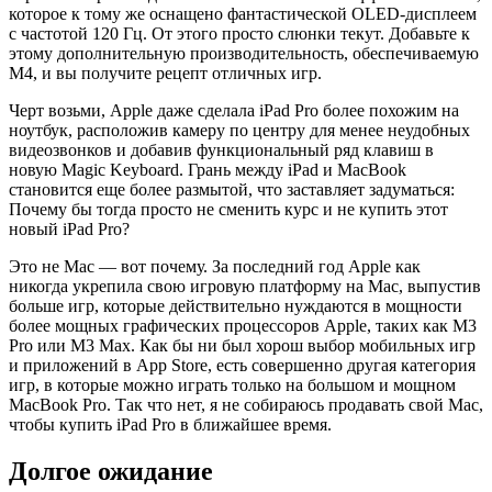
которое к тому же оснащено фантастической OLED-дисплеем
с частотой 120 Гц. От этого просто слюнки текут. Добавьте к
этому дополнительную производительность, обеспечиваемую
M4, и вы получите рецепт отличных игр.
Черт возьми, Apple даже сделала iPad Pro более похожим на
ноутбук, расположив камеру по центру для менее неудобных
видеозвонков и добавив функциональный ряд клавиш в
новую Magic Keyboard. Грань между iPad и MacBook
становится еще более размытой, что заставляет задуматься:
Почему бы тогда просто не сменить курс и не купить этот
новый iPad Pro?
Это не Mac — вот почему. За последний год Apple как
никогда укрепила свою игровую платформу на Mac, выпустив
больше игр, которые действительно нуждаются в мощности
более мощных графических процессоров Apple, таких как M3
Pro или M3 Max. Как бы ни был хорош выбор мобильных игр
и приложений в App Store, есть совершенно другая категория
игр, в которые можно играть только на большом и мощном
MacBook Pro. Так что нет, я не собираюсь продавать свой Mac,
чтобы купить iPad Pro в ближайшее время.
Долгое ожидание