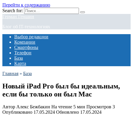
Перейти к содержанию
Search for:
Герман Геншин
Блог об IT-технологиях
Выбор редакции
Компании
Смартфоны
Телефон
База
Карта
Главная
»
База
Новый iPad Pro был бы идеальным,
если бы только он был Mac
Автор
Алекс Бежбакин
На чтение
5 мин
Просмотров
3
Опубликовано
17.05.2024
Обновлено
17.05.2024