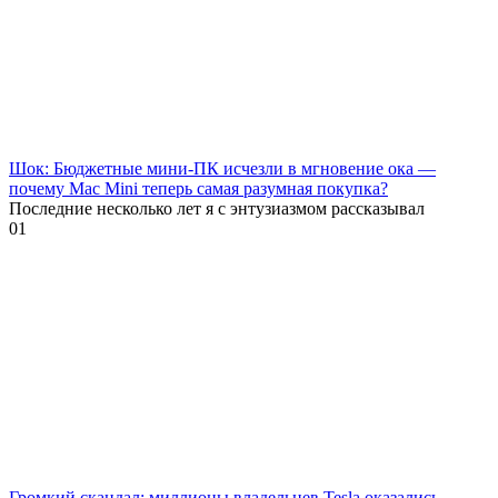
Шок: Бюджетные мини-ПК исчезли в мгновение ока —
почему Mac Mini теперь самая разумная покупка?
Последние несколько лет я с энтузиазмом рассказывал
0
1
Громкий скандал: миллионы владельцев Tesla оказались