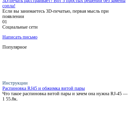
3D-печать расстраивает? Вот 5 простых решений без замены
сопла!
Если вы занимаетесь 3D-печатью, первая мысль при
появлении
0
1
Социальные сети
Написать письмо
Популярное
Инструкции
Распиновка RJ45 и обжимка витой пары
Что такое распиновка витой пары и зачем она нужна RJ-45 —
1
55.8к.