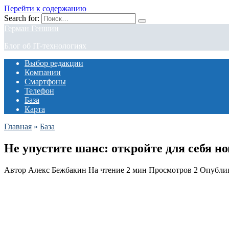
Перейти к содержанию
Search for:
Герман Геншин
Блог об IT-технологиях
Выбор редакции
Компании
Смартфоны
Телефон
База
Карта
Главная
»
База
Не упустите шанс: откройте для себя н
Автор
Алекс Бежбакин
На чтение
2 мин
Просмотров
2
Опубли