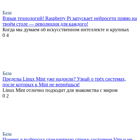
База
Взрыв технологий! Raspberry Pi запускает нейросети прямо на
твоём столе — революция для каждого!
Когда мы думаем об искусственном интеллекте и крупных
0
4
База
Пределы Linux Mint уже надоели? Узнай о трёх системах,
после которых к Mint не вернёшься!
Linux Mint отлично подходит для знакомства с миром
0
2
База
Почему я выбросил стандартную строку состояния Vim и не