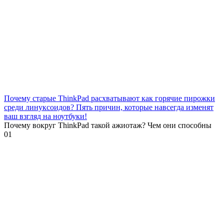
Почему старые ThinkPad расхватывают как горячие пирожки
среди линуксоидов? Пять причин, которые навсегда изменят
ваш взгляд на ноутбуки!
Почему вокруг ThinkPad такой ажиотаж? Чем они способны
0
1