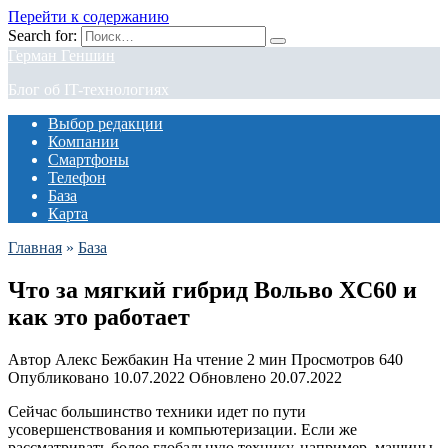
Перейти к содержанию
Search for:
Герман Геншин
Блог об IT-технологиях
Выбор редакции
Компании
Смартфоны
Телефон
База
Карта
Главная
»
База
Что за мягкий гибрид Вольво XC60 и
как это работает
Автор
Алекс Бежбакин
На чтение
2 мин
Просмотров
640
Опубликовано
10.07.2022
Обновлено
20.07.2022
Сейчас большинство техники идет по пути
усовершенствования и компьютеризации. Если же
рассматривать более глобальную технику, например, машины,