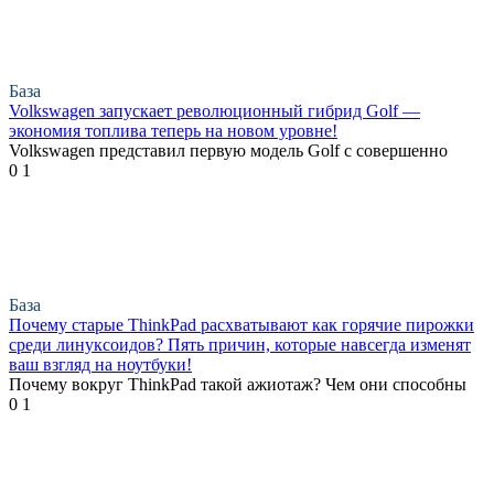
База
Volkswagen запускает революционный гибрид Golf —
экономия топлива теперь на новом уровне!
Volkswagen представил первую модель Golf с совершенно
0
1
База
Почему старые ThinkPad расхватывают как горячие пирожки
среди линуксоидов? Пять причин, которые навсегда изменят
ваш взгляд на ноутбуки!
Почему вокруг ThinkPad такой ажиотаж? Чем они способны
0
1