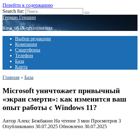
Перейти к содержанию
Search for:
Герман Геншин
Блог об IT-технологиях
Выбор редакции
Компании
Смартфоны
Телефон
База
Карта
Главная
»
База
Microsoft уничтожает привычный
«экран смерти»: как изменится ваш
опыт работы с Windows 11?
Автор
Алекс Бежбакин
На чтение
3 мин
Просмотров
3
Опубликовано
30.07.2025
Обновлено
30.07.2025