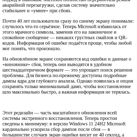
аварийной перезагрузки, сделав систему значительно
стабильнее и «умнее» при сбоях.
Почти 40 лет пользователи сразу по синему экрану понимали:
случилось что-то серьёзное. Теперь Microsoft избавилась от
этого мрачного символа, заменив его на лаконичное и
спокойное сообщение — никаких грустных смайлов и QR-
кодов. Информация об ошибке подаётся проще, чтобы любой
мог понять, что произошло.
На обновлённом экране сохраняются код ошибки и данные о
«виновнике» сбоя, теперь они выводятся в удобном
шестнадцатеричном формате — это упрощает поиск решения
проблемы. Для бизнеса по-прежнему доступны подробные
дампы ядра для глубокого анализа. Однако появилась и опция
сохранять только минимальный дамп, чтобы восстановление
шло максимально быстро, а важная информация не терялась.
Этот редизайн — часть масштабного обновления всей
системы экстренного восстановления. Теперь простои
сведены к минимуму: в версии Windows 11 24H2 Microsoft
кардинально ускорила сбор дампов после сбоя — в
большинстве случаев экран ошибки висит не 40 секунд, а