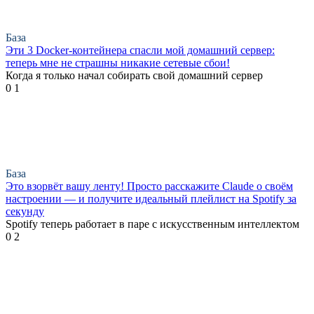
База
Эти 3 Docker-контейнера спасли мой домашний сервер:
теперь мне не страшны никакие сетевые сбои!
Когда я только начал собирать свой домашний сервер
0
1
База
Это взорвёт вашу ленту! Просто расскажите Claude о своём
настроении — и получите идеальный плейлист на Spotify за
секунду
Spotify теперь работает в паре с искусственным интеллектом
0
2