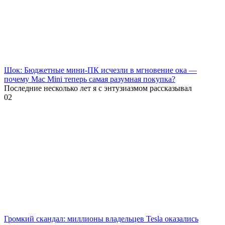
Шок: Бюджетные мини-ПК исчезли в мгновение ока —
почему Mac Mini теперь самая разумная покупка?
Последние несколько лет я с энтузиазмом рассказывал
0
2
Громкий скандал: миллионы владельцев Tesla оказались