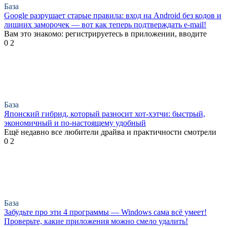
База
Google разрушает старые правила: вход на Android без кодов и
лишних заморочек — вот как теперь подтверждать e-mail!
Вам это знакомо: регистрируетесь в приложении, вводите
0
2
База
Японский гибрид, который разносит хот-хэтчи: быстрый,
экономичный и по-настоящему удобный
Ещё недавно все любители драйва и практичности смотрели
0
2
База
Забудьте про эти 4 программы — Windows сама всё умеет!
Проверьте, какие приложения можно смело удалить!