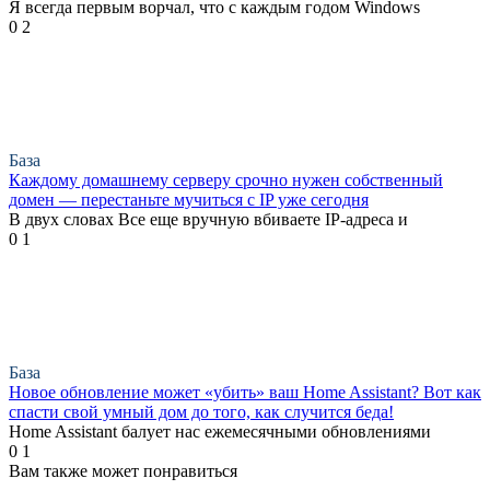
Я всегда первым ворчал, что с каждым годом Windows
0
2
База
Каждому домашнему серверу срочно нужен собственный
домен — перестаньте мучиться с IP уже сегодня
В двух словах Все еще вручную вбиваете IP-адреса и
0
1
База
Новое обновление может «убить» ваш Home Assistant? Вот как
спасти свой умный дом до того, как случится беда!
Home Assistant балует нас ежемесячными обновлениями
0
1
Вам также может понравиться