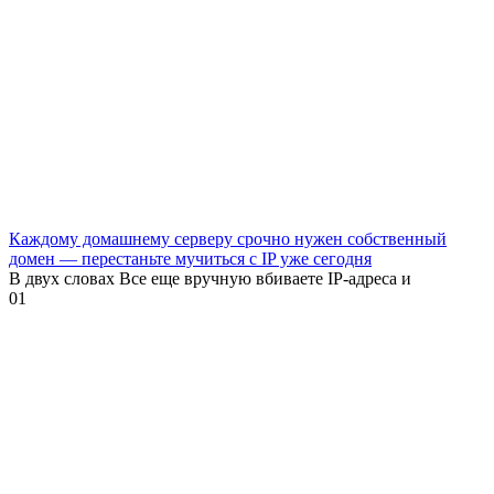
Каждому домашнему серверу срочно нужен собственный
домен — перестаньте мучиться с IP уже сегодня
В двух словах Все еще вручную вбиваете IP-адреса и
0
1