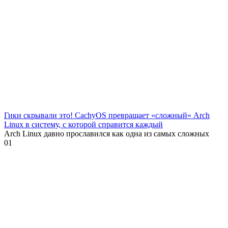
Гики скрывали это! CachyOS превращает «сложный» Arch
Linux в систему, с которой справится каждый
Arch Linux давно прославился как одна из самых сложных
0
1