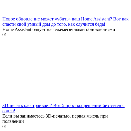
Новое обновление может «убить» ваш Home Assistant? Вот как
спасти свой умный дом до того, как случится беда!
Home Assistant балует нас ежемесячными обновлениями
0
1
3D-печать расстраивает? Вот 5 простых решений без замены
сопла!
Если вы занимаетесь 3D-печатью, первая мысль при
появлении
0
1