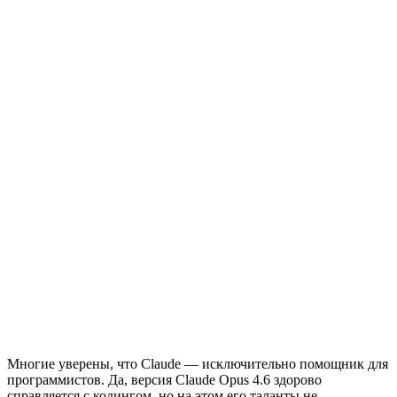
Многие уверены, что Claude — исключительно помощник для
программистов. Да, версия Claude Opus 4.6 здорово
справляется с кодингом, но на этом его таланты не