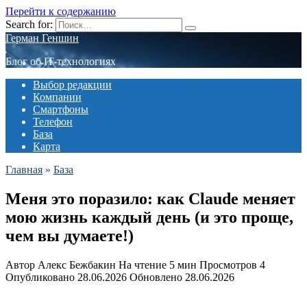
Перейти к содержанию
Search for:
Герман Геншин
Блог об IT-технологиях
Выбор редакции
Компании
Смартфоны
Телефон
База
Карта
Главная
»
База
Меня это поразило: как Claude меняет
мою жизнь каждый день (и это проще,
чем вы думаете!)
Автор
Алекс Бежбакин
На чтение
5 мин
Просмотров
4
Опубликовано
28.06.2026
Обновлено
28.06.2026