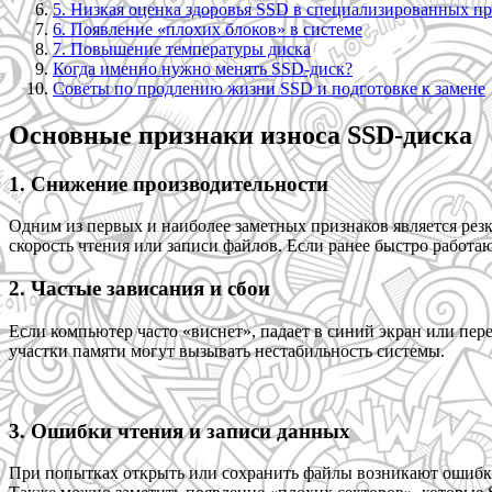
5. Низкая оценка здоровья SSD в специализированных п
6. Появление «плохих блоков» в системе
7. Повышение температуры диска
Когда именно нужно менять SSD-диск?
Советы по продлению жизни SSD и подготовке к замене
Основные признаки износа SSD-диска
1. Снижение производительности
Одним из первых и наиболее заметных признаков является резк
скорость чтения или записи файлов. Если ранее быстро работ
2. Частые зависания и сбои
Если компьютер часто «виснет», падает в синий экран или пер
участки памяти могут вызывать нестабильность системы.
3. Ошибки чтения и записи данных
При попытках открыть или сохранить файлы возникают ошибки