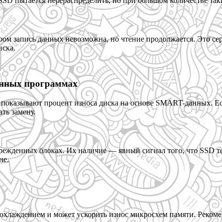
SD пытается перераспределить, но при большом количестве таки
ором запись данных невозможна, но чтение продолжается. Это 
иска.
ванных программах
fo, показывают процент износа диска на основе SMART-данных. 
ть замену.
ежденных блоках. Их наличие — явный сигнал того, что SSD те
не.
 охлаждением и может ускорить износ микросхем памяти. Реком