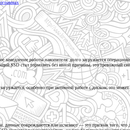
рограммах
ое замедление работы накопителя: долго загружается операцион
ающий SSD стал тормозить без явной причины, это тревожный си
езагружается, особенно при активной работе с диском, это мож
, данные повреждаются или исчезают — это признак того, что 