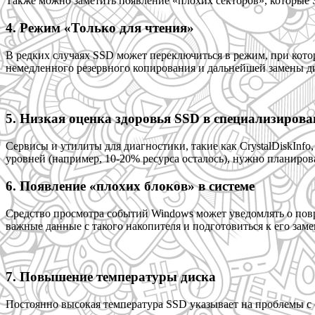
Также можно заметить появление «плохих секторов», которые S
4. Режим «Только для чтения»
В редких случаях SSD может переключиться в режим, при кот
немедленного резервного копирования и дальнейшей замены д
5. Низкая оценка здоровья SSD в специализиро
Сервисы и утилиты для диагностики, такие как CrystalDiskIn
уровней (например, 10-20% ресурса осталось), нужно планирова
6. Появление «плохих блоков» в системе
Средство просмотра событий Windows может уведомлять о повр
важные данные с такого накопителя и подготовиться к его заме
7. Повышение температуры диска
Постоянно высокая температура SSD указывает на проблемы с