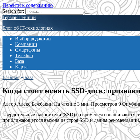
Перейти к содержанию
Search for:
Герман Геншин
Блог об IT-технологиях
Выбор редакции
Компании
Смартфоны
Телефон
База
Карта
Главная
»
База
Когда стоит менять SSD-диск: признаки
Автор
Алекс Бежбакин
На чтение
3 мин
Просмотров
9
Опубли
Твердотельные накопители (SSD) со временем изнашиваются, и
приближающегося выхода из строя SSD и дадим рекомендации, 