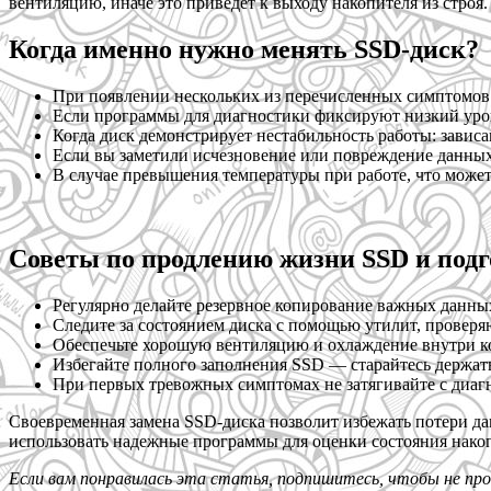
вентиляцию, иначе это приведет к выходу накопителя из строя.
Когда именно нужно менять SSD-диск?
При появлении нескольких из перечисленных симптомов 
Если программы для диагностики фиксируют низкий уров
Когда диск демонстрирует нестабильность работы: зависа
Если вы заметили исчезновение или повреждение данны
В случае превышения температуры при работе, что може
Советы по продлению жизни SSD и подг
Регулярно делайте резервное копирование важных данных
Следите за состоянием диска с помощью утилит, прове
Обеспечьте хорошую вентиляцию и охлаждение внутри к
Избегайте полного заполнения SSD — старайтесь держат
При первых тревожных симптомах не затягивайте с диагн
Своевременная замена SSD-диска позволит избежать потери да
использовать надежные программы для оценки состояния нако
Если вам понравилась эта статья, подпишитесь, чтобы не пр