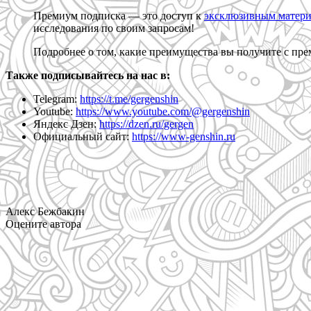
Премиум подписка — это доступ к
эксклюзивным матер
исследования по своим запросам!
Подробнее о том, какие преимущества вы получите с пр
Также подписывайтесь на нас в:
Telegram:
https://t.me/gergenshin
Youtube:
https://www.youtube.com/@gergenshin
Яндекс Дзен:
https://dzen.ru/gergen
Официальный сайт:
https://www-genshin.ru
Алекс Бежбакин
Оцените автора