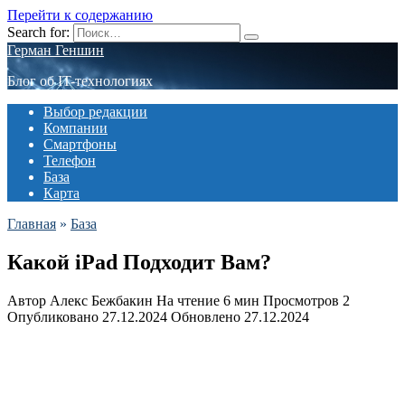
Перейти к содержанию
Search for:
Герман Геншин
Блог об IT-технологиях
Выбор редакции
Компании
Смартфоны
Телефон
База
Карта
Главная
»
База
Какой iPad Подходит Вам?
Автор
Алекс Бежбакин
На чтение
6 мин
Просмотров
2
Опубликовано
27.12.2024
Обновлено
27.12.2024