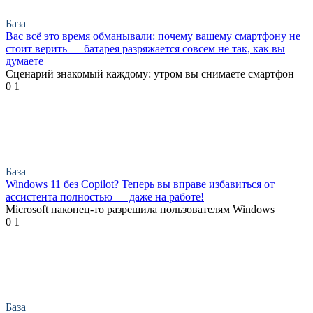
База
Вас всё это время обманывали: почему вашему смартфону не
стоит верить — батарея разряжается совсем не так, как вы
думаете
Сценарий знакомый каждому: утром вы снимаете смартфон
0
1
База
Windows 11 без Copilot? Теперь вы вправе избавиться от
ассистента полностью — даже на работе!
Microsoft наконец-то разрешила пользователям Windows
0
1
База