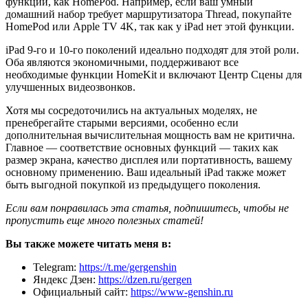
функций, как HomePod. Например, если ваш умный
домашний набор требует маршрутизатора Thread, покупайте
HomePod или Apple TV 4K, так как у iPad нет этой функции.
iPad 9-го и 10-го поколений идеально подходят для этой роли.
Оба являются экономичными, поддерживают все
необходимые функции HomeKit и включают Центр Сцены для
улучшенных видеозвонков.
Хотя мы сосредоточились на актуальных моделях, не
пренебрегайте старыми версиями, особенно если
дополнительная вычислительная мощность вам не критична.
Главное — соответствие основных функций — таких как
размер экрана, качество дисплея или портативность, вашему
основному применению. Ваш идеальный iPad также может
быть выгодной покупкой из предыдущего поколения.
Если вам понравилась эта статья, подпишитесь, чтобы не
пропустить еще много полезных статей!
Вы также можете читать меня в:
Telegram:
https://t.me/gergenshin
Яндекс Дзен:
https://dzen.ru/gergen
Официальный сайт:
https://www-genshin.ru