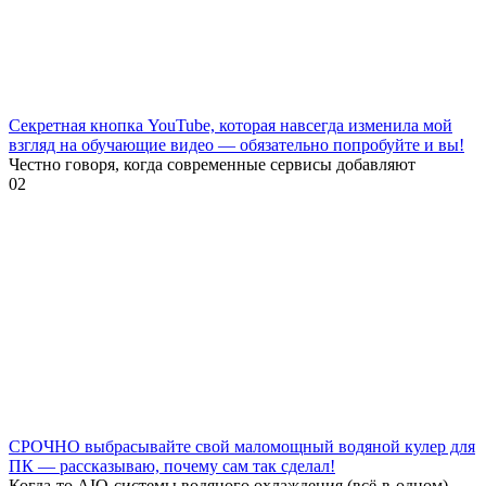
Секретная кнопка YouTube, которая навсегда изменила мой
взгляд на обучающие видео — обязательно попробуйте и вы!
Честно говоря, когда современные сервисы добавляют
0
2
СРОЧНО выбрасывайте свой маломощный водяной кулер для
ПК — рассказываю, почему сам так сделал!
Когда-то AIO-системы водяного охлаждения (всё-в-одном)