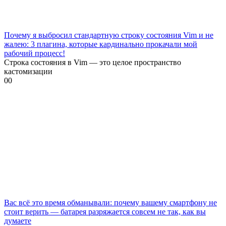
Почему я выбросил стандартную строку состояния Vim и не
жалею: 3 плагина, которые кардинально прокачали мой
рабочий процесс!
Строка состояния в Vim — это целое пространство
кастомизации
0
0
Вас всё это время обманывали: почему вашему смартфону не
стоит верить — батарея разряжается совсем не так, как вы
думаете