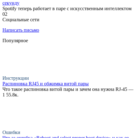
секунду
Spotify теперь работает в паре с искусственным интеллектом
0
2
Социальные сети
Написать письмо
Популярное
Инструкции
Распиновка RJ45 и обжимка витой пары
Что такое распиновка витой пары и зачем она нужна RJ-45 —
1
55.8к.
Ошибки
Что за ошибка «Reboot and select proper boot device» и как ее