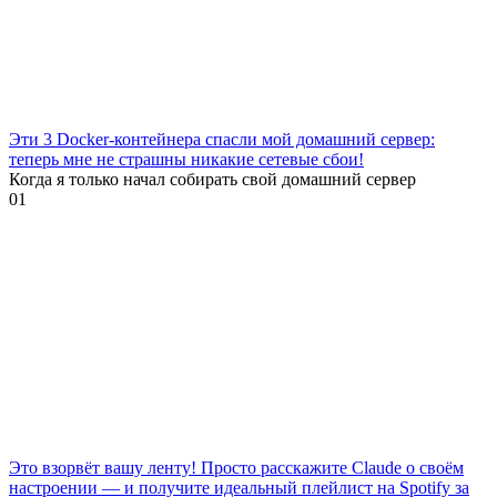
Эти 3 Docker-контейнера спасли мой домашний сервер:
теперь мне не страшны никакие сетевые сбои!
Когда я только начал собирать свой домашний сервер
0
1
Это взорвёт вашу ленту! Просто расскажите Claude о своём
настроении — и получите идеальный плейлист на Spotify за