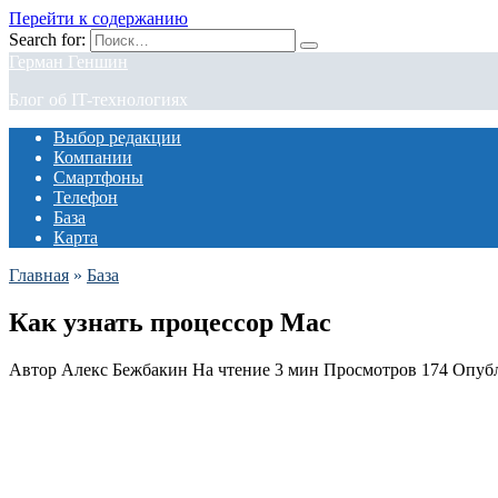
Перейти к содержанию
Search for:
Герман Геншин
Блог об IT-технологиях
Выбор редакции
Компании
Смартфоны
Телефон
База
Карта
Главная
»
База
Как узнать процессор Mac
Автор
Алекс Бежбакин
На чтение
3 мин
Просмотров
174
Опуб