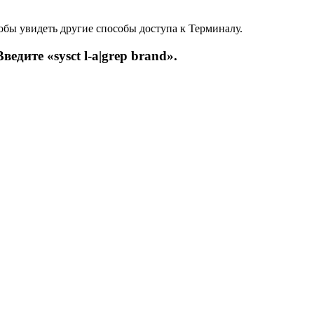
тобы увидеть другие способы доступа к Терминалу.
едите «sysct l-a|grep brand».