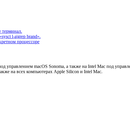
е терминал.
ysct l-a|grep brand».
нкретном процессоре
под управлением macOS Sonoma, а также на Intel Mac под управ
же на всех компьютерах Apple Silicon и Intel Mac.