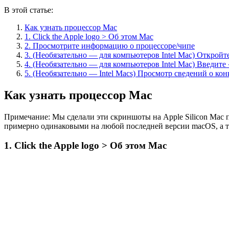
В этой статье:
Как узнать процессор Mac
1. Click the Apple logo > Об этом Mac
2. Просмотрите информацию о процессоре/чипе
3. (Необязательно — для компьютеров Intel Mac) Откройт
4. (Необязательно — для компьютеров Intel Mac) Введите «s
5. (Необязательно — Intel Macs) Просмотр сведений о ко
Как узнать процессор Mac
Примечание: Мы сделали эти скриншоты на Apple Silicon Mac 
примерно одинаковыми на любой последней версии macOS, а так
1. Click the Apple logo > Об этом Mac