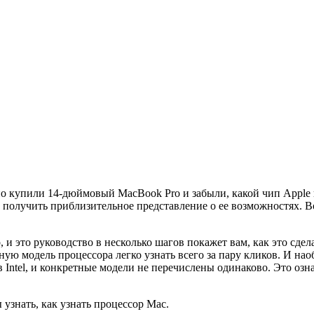
 купили 14-дюймовый MacBook Pro и забыли, какой чип Apple нах
ы получить приблизительное представление о ее возможностях. В
 и это руководство в несколько шагов покажет вам, как это сдела
очную модель процессора легко узнать всего за пару кликов. И на
ntel, и конкретные модели не перечислены одинаково. Это означ
 узнать, как узнать процессор Mac.