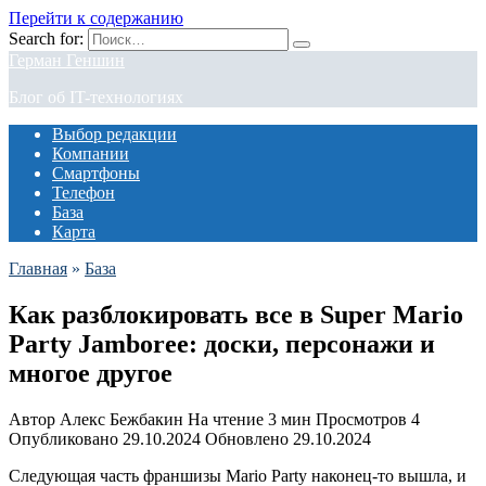
Перейти к содержанию
Search for:
Герман Геншин
Блог об IT-технологиях
Выбор редакции
Компании
Смартфоны
Телефон
База
Карта
Главная
»
База
Как разблокировать все в Super Mario
Party Jamboree: доски, персонажи и
многое другое
Автор
Алекс Бежбакин
На чтение
3 мин
Просмотров
4
Опубликовано
29.10.2024
Обновлено
29.10.2024
Следующая часть франшизы Mario Party наконец-то вышла, и