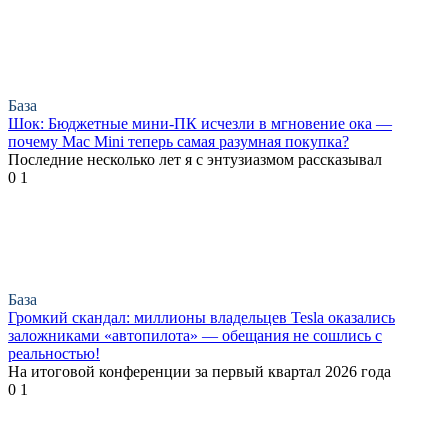
База
Шок: Бюджетные мини-ПК исчезли в мгновение ока —
почему Mac Mini теперь самая разумная покупка?
Последние несколько лет я с энтузиазмом рассказывал
0
1
База
Громкий скандал: миллионы владельцев Tesla оказались
заложниками «автопилота» — обещания не сошлись с
реальностью!
На итоговой конференции за первый квартал 2026 года
0
1