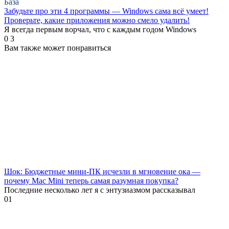
База
Забудьте про эти 4 программы — Windows сама всё умеет!
Проверьте, какие приложения можно смело удалить!
Я всегда первым ворчал, что с каждым годом Windows
0
3
Вам также может понравиться
Шок: Бюджетные мини-ПК исчезли в мгновение ока —
почему Mac Mini теперь самая разумная покупка?
Последние несколько лет я с энтузиазмом рассказывал
0
1