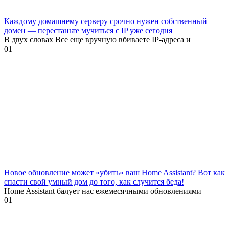
Каждому домашнему серверу срочно нужен собственный
домен — перестаньте мучиться с IP уже сегодня
В двух словах Все еще вручную вбиваете IP-адреса и
0
1
Новое обновление может «убить» ваш Home Assistant? Вот как
спасти свой умный дом до того, как случится беда!
Home Assistant балует нас ежемесячными обновлениями
0
1