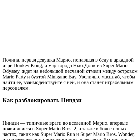
Полина, первая девушка Марио, попавшая в беду в аркадной
игре Donkey Kong, и мэр города Нью-Донк из Super Mario
Odyssey, ждет на небольшой песчаной отмели между островом
Mario Party и бухтой Minigame Bay. Увеличьте масштаб, чтобы
найти ее, взаимодействуйте с ней, и она станет играбельным
персонажем.
Как разблокировать Ниндзи
Ниндзи — типичные враги во вселенной Марио, впервые
появившиеся в Super Mario Bros. 2, а также в более новых
частях, таких как Super Mario Run и Super Mario Bros. Wonder,
но на этот раз они присоединились к веселью. Вы можете