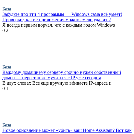
База
Забудьте про эти 4 программы — Windows сама всё умеет!
Проверьте, какие приложения можно смело удалить!
Я всегда первым ворчал, что с каждым годом Windows
0
2
База
Каждому домашнему серверу срочно нужен собственный
домен — перестаньте мучиться с IP уже сегодня
В двух словах Все еще вручную вбиваете IP-адреса и
0
1
База
Новое обновление может «убить» ваш Home Assistant? Вот как