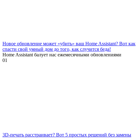
Новое обновление может «убить» ваш Home Assistant? Вот как
спасти свой умный дом до того, как случится беда!
Home Assistant балует нас ежемесячными обновлениями
0
1
3D-печать расстраивает? Вот 5 простых решений без замены