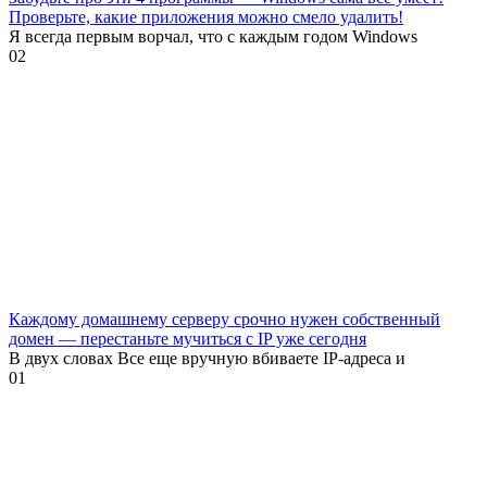
Проверьте, какие приложения можно смело удалить!
Я всегда первым ворчал, что с каждым годом Windows
0
2
Каждому домашнему серверу срочно нужен собственный
домен — перестаньте мучиться с IP уже сегодня
В двух словах Все еще вручную вбиваете IP-адреса и
0
1