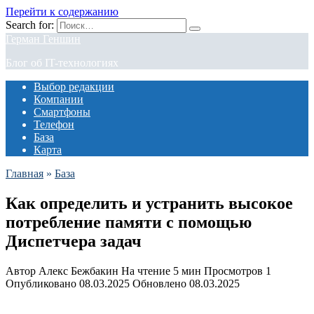
Перейти к содержанию
Search for:
Герман Геншин
Блог об IT-технологиях
Выбор редакции
Компании
Смартфоны
Телефон
База
Карта
Главная
»
База
Как определить и устранить высокое
потребление памяти с помощью
Диспетчера задач
Автор
Алекс Бежбакин
На чтение
5 мин
Просмотров
1
Опубликовано
08.03.2025
Обновлено
08.03.2025