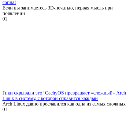
сопла!
Если вы занимаетесь 3D-печатью, первая мысль при
появлении
0
1
Гики скрывали это! CachyOS превращает «сложный» Arch
Linux в систему, с которой справится каждый
Arch Linux давно прославился как одна из самых сложных
0
1