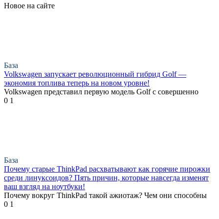
Новое на сайте
База
Volkswagen запускает революционный гибрид Golf —
экономия топлива теперь на новом уровне!
Volkswagen представил первую модель Golf с совершенно
0
1
База
Почему старые ThinkPad расхватывают как горячие пирожки
среди линуксоидов? Пять причин, которые навсегда изменят
ваш взгляд на ноутбуки!
Почему вокруг ThinkPad такой ажиотаж? Чем они способны
0
1