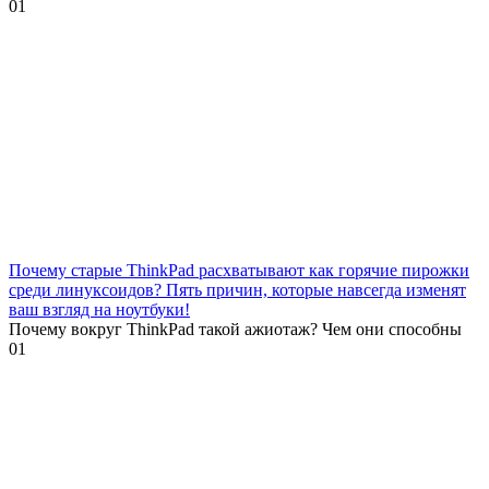
0
1
Почему старые ThinkPad расхватывают как горячие пирожки
среди линуксоидов? Пять причин, которые навсегда изменят
ваш взгляд на ноутбуки!
Почему вокруг ThinkPad такой ажиотаж? Чем они способны
0
1