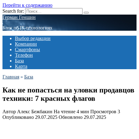
Перейти к содержанию
Search for:
Герман Геншин
Блог об IT-технологиях
Выбор редакции
Компании
Смартфоны
Телефон
База
Карта
Главная
»
База
Как не попасться на уловки продавцов
техники: 7 красных флагов
Автор
Алекс Бежбакин
На чтение
4 мин
Просмотров
3
Опубликовано
29.07.2025
Обновлено
29.07.2025