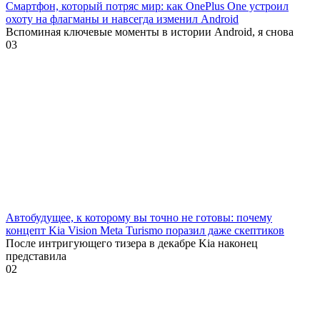
Смартфон, который потряс мир: как OnePlus One устроил
охоту на флагманы и навсегда изменил Android
Вспоминая ключевые моменты в истории Android, я снова
0
3
Автобудущее, к которому вы точно не готовы: почему
концепт Kia Vision Meta Turismo поразил даже скептиков
После интригующего тизера в декабре Kia наконец
представила
0
2