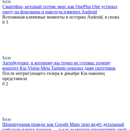
База
Смартфон, который потряс мир: как OnePlus One устроил
охоту на флагманы и навсегда изменил Android
Вспоминая ключевые моменты в истории Android, я снова
0
3
База
Автобудущее, к которому вы точно не готовы: почему
концепт Kia Vision Meta Turismo поразил даже скептиков
После интригующего тизера в декабре Kia наконец
представила
0
2
База
Шокирующая правда: как Google Maps тихо ведёт детальный
учёт всех ваших поездок — и как за минуту просмотреть свой