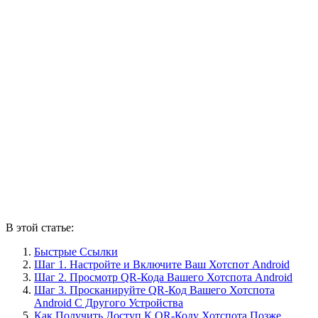
В этой статье:
Быстрые Ссылки
Шаг 1. Настройте и Включите Ваш Хотспот Android
Шаг 2. Просмотр QR-Кода Вашего Хотспота Android
Шаг 3. Просканируйте QR-Код Вашего Хотспота
Android С Другого Устройства
Как Получить Доступ К QR-Коду Хотспота Позже