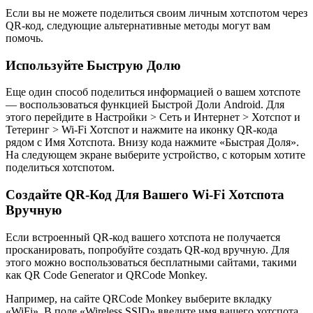
Если вы не можете поделиться своим личным хотспотом через
QR-код, следующие альтернативные методы могут вам
помочь.
Используйте Быструю Долю
Еще один способ поделиться информацией о вашем хотспоте
— воспользоваться функцией Быстрой Доли Android. Для
этого перейдите в Настройки > Сеть и Интернет > Хотспот и
Тетеринг > Wi-Fi Хотспот и нажмите на иконку QR-кода
рядом с Имя Хотспота. Внизу кода нажмите «Быстрая Доля».
На следующем экране выберите устройство, с которым хотите
поделиться хотспотом.
Создайте QR-Код Для Вашего Wi-Fi Хотспота
Вручную
Если встроенный QR-код вашего хотспота не получается
просканировать, попробуйте создать QR-код вручную. Для
этого можно воспользоваться бесплатными сайтами, такими
как QR Code Generator и QRCode Monkey.
Например, на сайте QRCode Monkey выберите вкладку
«WiFi». В поле «Wireless SSID» введите имя вашего хотспота,