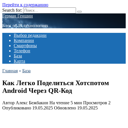
Перейти к содержанию
Search for:
Герман Геншин
Блог об IT-технологиях
Выбор редакции
Компании
Смартфоны
Телефон
База
Карта
Главная
»
База
Как Легко Поделиться Хотспотом
Android Через QR-Код
Автор
Алекс Бежбакин
На чтение
5 мин
Просмотров
2
Опубликовано
19.05.2025
Обновлено
19.05.2025