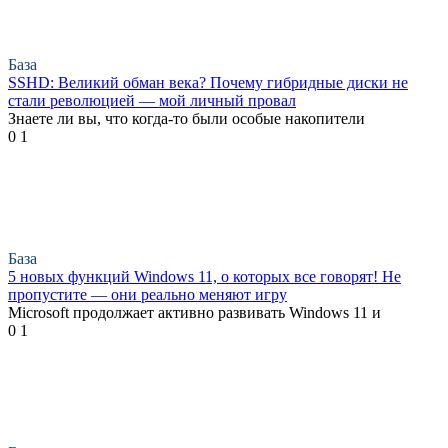
База
SSHD: Великий обман века? Почему гибридные диски не
стали революцией — мой личный провал
Знаете ли вы, что когда-то были особые накопители
0
1
База
5 новых функций Windows 11, о которых все говорят! Не
пропустите — они реально меняют игру
Microsoft продолжает активно развивать Windows 11 и
0
1