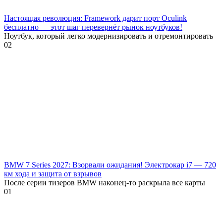
Настоящая революция: Framework дарит порт Oculink
бесплатно — этот шаг перевернёт рынок ноутбуков!
Ноутбук, который легко модернизировать и отремонтировать
0
2
BMW 7 Series 2027: Взорвали ожидания! Электрокар i7 — 720
км хода и защита от взрывов
После серии тизеров BMW наконец-то раскрыла все карты
0
1