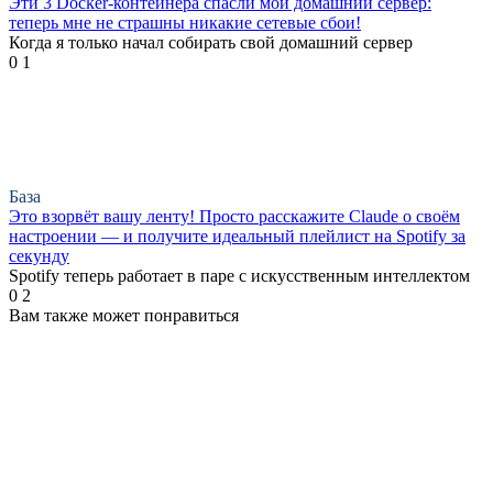
Эти 3 Docker-контейнера спасли мой домашний сервер:
теперь мне не страшны никакие сетевые сбои!
Когда я только начал собирать свой домашний сервер
0
1
База
Это взорвёт вашу ленту! Просто расскажите Claude о своём
настроении — и получите идеальный плейлист на Spotify за
секунду
Spotify теперь работает в паре с искусственным интеллектом
0
2
Вам также может понравиться