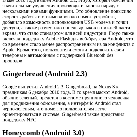
В мае 2010 года вышел Android 2.2, Froyo, который обеспечил
значительные улучшения производительности наряду с
несколькими новыми функциями. Это обновление повысило
скорость работы и оптимизировало память устройств,
добавило возможность использования USB-модема и точки
доступа, а также разместило панель ярлыков в нижней части
экрана, что стало стандартом для всей индустрии. Froyo также
включал поддержку Adobe Flash для веб-браузера Android, что
со временем стало менее распространенным из-за конфликта с
Apple. Кроме того, пользователи смогли подключать свои
телефоны к автомобилям с поддержкой Bluetooth без
проводов.
Gingerbread (Android 2.3)
Google выпустил Android 2.3, Gingerbread, на Nexus S к
праздникам 6 декабря 2010 года. В то время маскот Android,
обычно зеленый, предстал в костюме пряничного человечка
для продвижения обновления, а интерфейс Android стал
черно-зеленым, что помогло пользователям легче
ориентироваться в системе. Gingerbread также представил
поддержку NFC.
Honeycomb (Android 3.0)