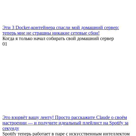
Эти 3 Docker-контейнера спасли мой домашний сервер:
теперь мне не страшны никакие сетевые сбои!
Когда я только начал собирать свой домашний сервер
0
1
Это взорвёт вашу ленту! Просто расскажите Claude о своём
настроении — и получите идеальный плейлист на Spotify за
секунду
Spotify теперь работает в паре с искусственным интеллектом