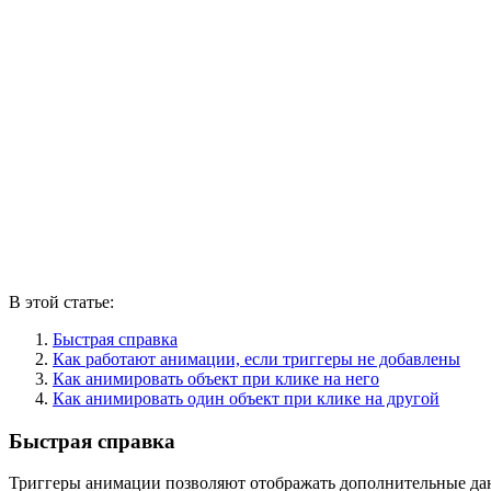
В этой статье:
Быстрая справка
Как работают анимации, если триггеры не добавлены
Как анимировать объект при клике на него
Как анимировать один объект при клике на другой
Быстрая справка
Триггеры анимации позволяют отображать дополнительные дан