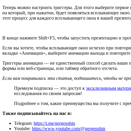
Теперь можно настроить триггеры. Для этого выберите первое 
на который, при нажатии, будет появляться всплывающее окно
этот процесс для каждого всплывающего окна в вашей презент
В конце нажмите Shift+F5, чтобы запустить презентацию и про
Если вы хотите, чтобы всплывающее окно исчезло при повтор
вкладке «Анимации», выберите анимацию выхода и повторите т
Триггеры анимации — не единственный способ сделать ваши пр
формы или веб-страницы, или таймер обратного отсчета.
Если вам понравилась эта статья, подпишитесь, чтобы не пр
Премиум подписка — это доступ к
эксклюзивным матер
исследования по своим запросам!
Подробнее о том, какие преимущества вы получите с пр
Также подписывайтесь на нас в:
Telegram:
https://t.me/gergenshin
Youtube:
https://www.youtube.com/@gergenshin