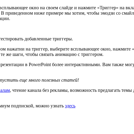
всплывающее окно на своем слайде и нажмите «Триггер» на вкла
. В приведенном ниже примере мы хотим, чтобы эмодзи со смайл
ации.
тестировать добавленные триггеры.
ном нажатии на триггер, выберите всплывающее окно, нажмите
е же шаги, чтобы связать анимацию с триггером.
езентации в PowerPoint более интерактивными. Вам также могу
опустить еще много полезных статей!
иалам
, чтение канала без рекламы, возможность предлагать темы
емиум подпиской, можно узнать
здесь