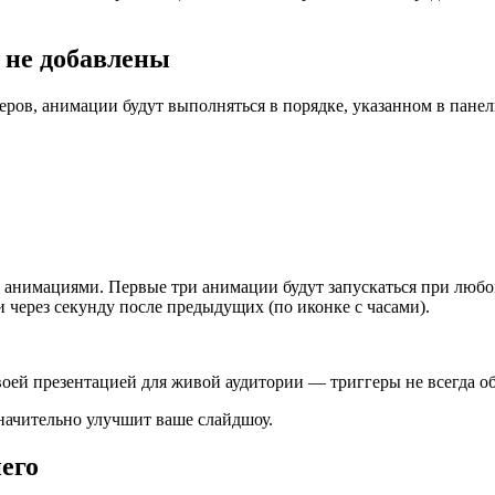
 не добавлены
геров, анимации будут выполняться в порядке, указанном в пан
 анимациями. Первые три анимации будут запускаться при любом
 через секунду после предыдущих (по иконке с часами).
воей презентацией для живой аудитории — триггеры не всегда о
значительно улучшит ваше слайдшоу.
его