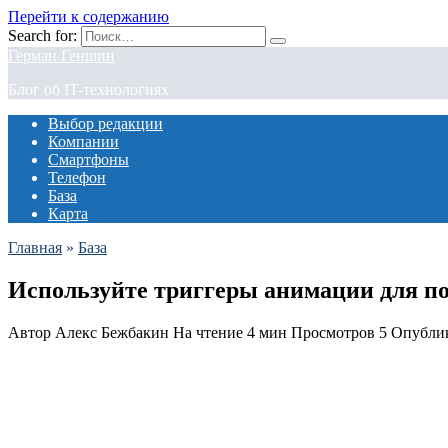
Перейти к содержанию
Search for:
Герман Геншин
Блог об IT-технологиях
Выбор редакции
Компании
Смартфоны
Телефон
База
Карта
Главная
»
База
Используйте триггеры анимации для п
Автор
Алекс Бежбакин
На чтение
4 мин
Просмотров
5
Опубли