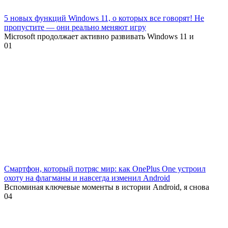
5 новых функций Windows 11, о которых все говорят! Не
пропустите — они реально меняют игру
Microsoft продолжает активно развивать Windows 11 и
0
1
Смартфон, который потряс мир: как OnePlus One устроил
охоту на флагманы и навсегда изменил Android
Вспоминая ключевые моменты в истории Android, я снова
0
4