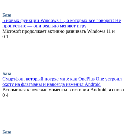
База
5 новых функций Windows 11, о которых все говорят! Не
пропустите — они реально меняют игру
Microsoft продолжает активно развивать Windows 11 и
0
1
База
Смартфон, который потряс мир: как OnePlus One устроил
охоту на флагманы и навсегда изменил Android
Вспоминая ключевые моменты в истории Android, я снова
0
4
База