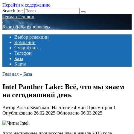
Перейти к содержанию
Search for:
Герман Геншин
Блог об IT-технологиях
Выбор редакции
Компании
Смартфоны
Телефон
База
Карта
Главная
»
База
Intel Panther Lake: Всё, что мы знаем
на сегодняшний день
Автор
Алекс Бежбакин
На чтение
4 мин
Просмотров
1
Опубликовано
26.02.2025
Обновлено
06.03.2025
Хотя настольные процессоры Intel в начале 2025 года,