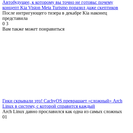
Автобудущее, к которому вы точно не готовы: почему
концепт Kia Vision Meta Turismo поразил даже скептиков
После интригующего тизера в декабре Kia наконец
представила
0
3
Вам также может понравиться
Гики скрывали это! CachyOS превращает «сложный» Arch
Linux в систему, с которой справится каждый
Arch Linux давно прославился как одна из самых сложных
0
1