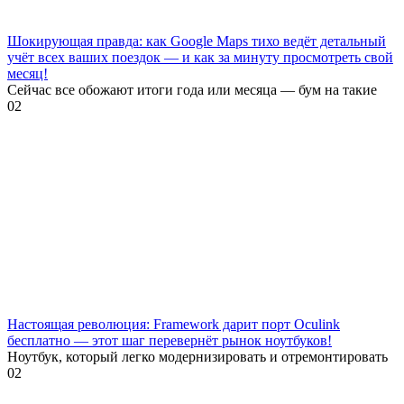
Шокирующая правда: как Google Maps тихо ведёт детальный
учёт всех ваших поездок — и как за минуту просмотреть свой
месяц!
Сейчас все обожают итоги года или месяца — бум на такие
0
2
Настоящая революция: Framework дарит порт Oculink
бесплатно — этот шаг перевернёт рынок ноутбуков!
Ноутбук, который легко модернизировать и отремонтировать
0
2