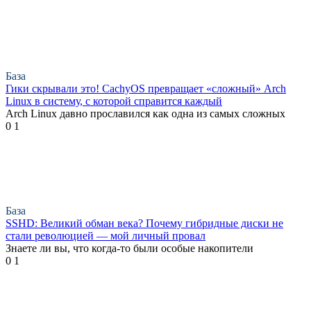
База
Гики скрывали это! CachyOS превращает «сложный» Arch
Linux в систему, с которой справится каждый
Arch Linux давно прославился как одна из самых сложных
0
1
База
SSHD: Великий обман века? Почему гибридные диски не
стали революцией — мой личный провал
Знаете ли вы, что когда-то были особые накопители
0
1