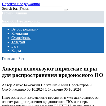
Перейти к содержанию
Search for:
Герман Геншин
Блог об IT-технологиях
Выбор редакции
Компании
Смартфоны
Телефон
База
Карта
Главная
»
База
Хакеры используют пиратские игры
для распространения вредоносного ПО
Автор
Алекс Бежбакин
На чтение
4 мин
Просмотров
9
Опубликовано
06.10.2024
Обновлено
06.10.2024
Пиратские или взломанные версии игр уже давно являются
очагом распространения вредоносного ПО, и теперь
киберпреступники используют CAPTCHA-тесты, чтобы