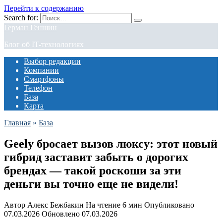
Перейти к содержанию
Search for:
Герман Геншин
Блог об IT-технологиях
Выбор редакции
Компании
Смартфоны
Телефон
База
Карта
Главная
»
База
Geely бросает вызов люксу: этот новый
гибрид заставит забыть о дорогих
брендах — такой роскоши за эти
деньги вы точно еще не видели!
Автор
Алекс Бежбакин
На чтение
6 мин
Опубликовано
07.03.2026
Обновлено
07.03.2026