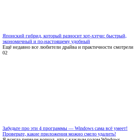
Японский гибрид, который разносит хот-хэтчи: быстрый,
экономичный и по-настоящему удобный
Ещё недавно все любители драйва и практичности смотрели
0
2
Забудьте про эти 4 программы — Windows сама всё умеет!
Проверьте, какие приложения можно смело удалить!
Я всегда первым ворчал, что с каждым годом Windows