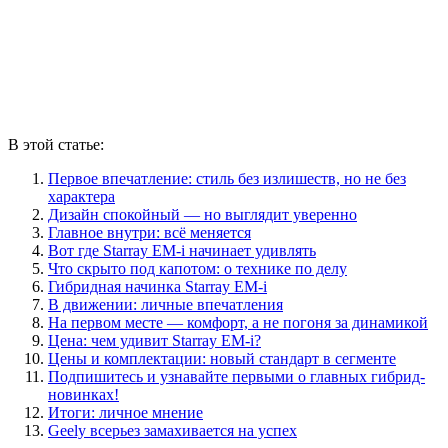
В этой статье:
Первое впечатление: стиль без излишеств, но не без
характера
Дизайн спокойный — но выглядит уверенно
Главное внутри: всё меняется
Вот где Starray EM-i начинает удивлять
Что скрыто под капотом: о технике по делу
Гибридная начинка Starray EM-i
В движении: личные впечатления
На первом месте — комфорт, а не погоня за динамикой
Цена: чем удивит Starray EM-i?
Цены и комплектации: новый стандарт в сегменте
Подпишитесь и узнавайте первыми о главных гибрид-
новинках!
Итоги: личное мнение
Geely всерьез замахивается на успех