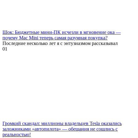
Шок: Бюджетные мини-ПК исчезли в мгновение ока —
почему Mac Mini теперь самая разумная покупка?
Последние несколько лет я с энтузиазмом рассказывал
0
1
Громкий скандал: миллионы владельцев Tesla оказались
заложниками «автопилота» — обещания не сошлись с
реальностью!