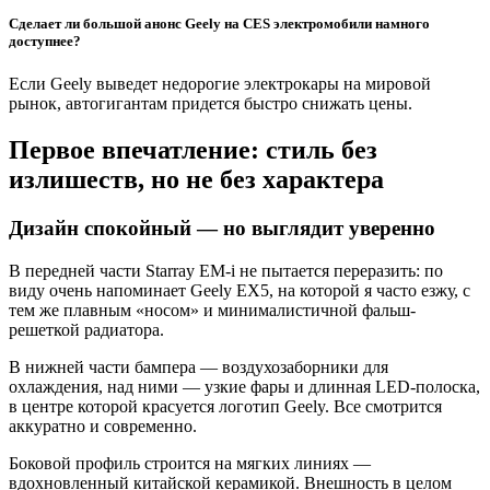
Сделает ли большой анонс Geely на CES электромобили намного
доступнее?
Если Geely выведет недорогие электрокары на мировой
рынок, автогигантам придется быстро снижать цены.
Первое впечатление: стиль без
излишеств, но не без характера
Дизайн спокойный — но выглядит уверенно
В передней части Starray EM-i не пытается переразить: по
виду очень напоминает Geely EX5, на которой я часто езжу, с
тем же плавным «носом» и минималистичной фальш-
решеткой радиатора.
В нижней части бампера — воздухозаборники для
охлаждения, над ними — узкие фары и длинная LED-полоска,
в центре которой красуется логотип Geely. Все смотрится
аккуратно и современно.
Боковой профиль строится на мягких линиях —
вдохновленный китайской керамикой. Внешность в целом