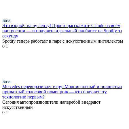
База
Это взорвёт вашу ленту! Просто расскажите Claude о своём
настроении — и получите идеальный плейлист на Spotify за
секунду
Spotify теперь работает в паре с искусственным интеллектом
0
1
База
Mercedes переворачивает игру: Молниеносный и полностью
приватный голосовой помощник — кто получит эту
технологию первым?
Сегодня автопроизводители наперебой внедряют
искусственный
0
1