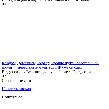
0
4
Каждому домашнему серверу срочно нужен собственный
домен — перестаньте мучиться с IP уже сегодня
В двух словах Все еще вручную вбиваете IP-адреса и
0
2
Социальные сети
Написать письмо
Популярное