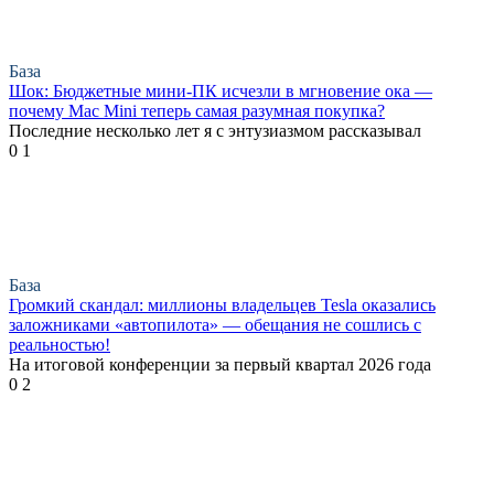
База
Шок: Бюджетные мини-ПК исчезли в мгновение ока —
почему Mac Mini теперь самая разумная покупка?
Последние несколько лет я с энтузиазмом рассказывал
0
1
База
Громкий скандал: миллионы владельцев Tesla оказались
заложниками «автопилота» — обещания не сошлись с
реальностью!
На итоговой конференции за первый квартал 2026 года
0
2