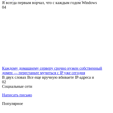
Я всегда первым ворчал, что с каждым годом Windows
0
4
Каждому домашнему серверу срочно нужен собственный
домен — перестаньте мучиться с IP уже сегодня
В двух словах Все еще вручную вбиваете IP-адреса и
0
2
Социальные сети
Написать письмо
Популярное