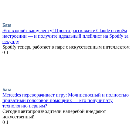
База
Это взорвёт вашу ленту! Просто расскажите Claude о своём
настроении — и получите идеальный плейлист на Spotify за
секунду
Spotify теперь работает в паре с искусственным интеллектом
0
1
База
Mercedes переворачивает игру: Молниеносный и полностью
приватный голосовой помощник — кто получит эту
технологию первым?
Сегодня автопроизводители наперебой внедряют
искусственный
0
1