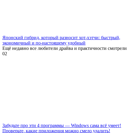
Японский гибрид, который разносит хот-хэтчи: быстрый,
экономичный и по-настоящему удобный
Ещё недавно все любители драйва и практичности смотрели
0
2
Забудьте про эти 4 программы — Windows сама всё умеет!
Проверьте, какие приложения можно смело удалить!