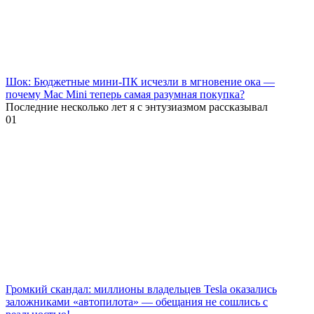
Шок: Бюджетные мини-ПК исчезли в мгновение ока —
почему Mac Mini теперь самая разумная покупка?
Последние несколько лет я с энтузиазмом рассказывал
0
1
Громкий скандал: миллионы владельцев Tesla оказались
заложниками «автопилота» — обещания не сошлись с