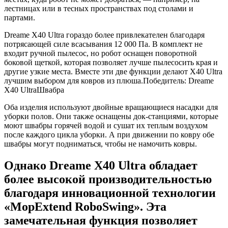
лестницах или в тесных пространствах под столами и
партами.
Dreame X40 Ultra гораздо более привлекателен благодаря
потрясающей силе всасывания 12 000 Па. В комплект не
входит ручной пылесос, но робот оснащен поворотной
боковой щеткой, которая позволяет лучше пылесосить края и
другие узкие места. Вместе эти две функции делают X40 Ultra
лучшим выбором для ковров из плюша.Победитель: Dreame
X40 UltraШвабра
Оба изделия используют двойные вращающиеся насадки для
уборки полов. Они также оснащены док-станциями, которые
моют швабры горячей водой и сушат их теплым воздухом
после каждого цикла уборки. А при движении по ковру обе
швабры могут подниматься, чтобы не намочить ковры.
Однако Dreame X40 Ultra обладает
более высокой производительностью
благодаря инновационной технологии
«MopExtend RoboSwing». Эта
замечательная функция позволяет