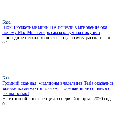
База
Шок: Бюджетные мини-ПК исчезли в мгновение ока —
почему Mac Mini теперь самая разумная покупка?
Последние несколько лет я с энтузиазмом рассказывал
0
1
База
Громкий скандал: миллионы владельцев Tesla оказались
заложниками «автопилота» — обещания не сошлись с
реальностью!
На итоговой конференции за первый квартал 2026 года
0
1