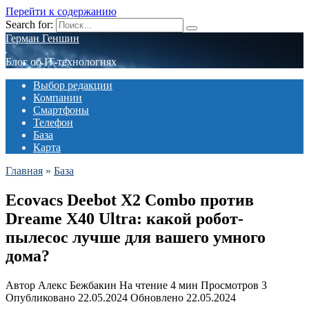
Перейти к содержанию
Search for:
Герман Геншин
Блог об IT-технологиях
Выбор редакции
Компании
Смартфоны
Телефон
База
Карта
Главная
»
База
Ecovacs Deebot X2 Combo против
Dreame X40 Ultra: какой робот-
пылесос лучше для вашего умного
дома?
Автор
Алекс Бежбакин
На чтение
4 мин
Просмотров
3
Опубликовано
22.05.2024
Обновлено
22.05.2024