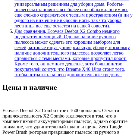
универсальным решением для уборки дома. Роботы-
пылесосы становятся все более способными, но им все
еще сложно справляться с тесным пространством (и ни у
одного из них еще не выросли ноги, так что уборка
лестницы все еще остается на вашей совести).
Для сравнения, Ecovacs Deebot X2 Combo немного
недостаточно мощный. Однако наличие ручного
пылесоса может сделать его хорошим выбором для
семей, которые ищут универсальную уборку, поскольку
наличие дополнительного пылесоса позволяет легко
справиться с теми местами, которые пропустил робот.
Кроме того, он немного дешевле, хотя большинство
покупателей сочтут, что Dreame X40 Ultra стоит того,
чтобы потратить на него дополнительные средства.
Цены и наличие
Ecovacs Deebot X2 Combo стоит 1600 долларов. Отчасти
привлекательность X2 Combo заключается в том, что в
комплект входит аккумуляторный пылесос, однако обратите
внимание, что удлинительный шланг и щетка Zero Tangle
Power Brush (которые превращают пылесос из ручного в