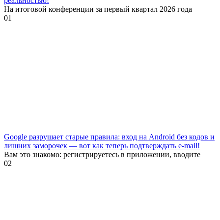
реальностью!
На итоговой конференции за первый квартал 2026 года
0
1
Google разрушает старые правила: вход на Android без кодов и
лишних заморочек — вот как теперь подтверждать e-mail!
Вам это знакомо: регистрируетесь в приложении, вводите
0
2