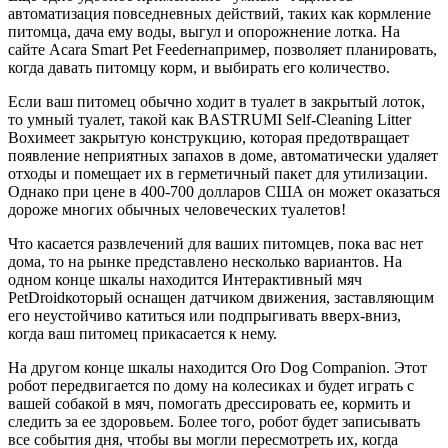
автоматизация повседневных действий, таких как кормление
питомца, дача ему воды, выгул и опорожнение лотка. На
сайте Acara Smart Pet Feederнапример, позволяет планировать,
когда давать питомцу корм, и выбирать его количество.
Если ваш питомец обычно ходит в туалет в закрытый лоток,
то умный туалет, такой как BASTRUMI Self-Cleaning Litter
Boxимеет закрытую конструкцию, которая предотвращает
появление неприятных запахов в доме, автоматически удаляет
отходы и помещает их в герметичный пакет для утилизации.
Однако при цене в 400-700 долларов США он может оказаться
дороже многих обычных человеческих туалетов!
Что касается развлечений для ваших питомцев, пока вас нет
дома, то на рынке представлено несколько вариантов. На
одном конце шкалы находится Интерактивный мяч
PetDroidкоторый оснащен датчиком движения, заставляющим
его неустойчиво катиться или подпрыгивать вверх-вниз,
когда ваш питомец прикасается к нему.
На другом конце шкалы находится Oro Dog Companion. Этот
робот передвигается по дому на колесиках и будет играть с
вашей собакой в мяч, помогать дрессировать ее, кормить и
следить за ее здоровьем. Более того, робот будет записывать
все события дня, чтобы вы могли пересмотреть их, когда