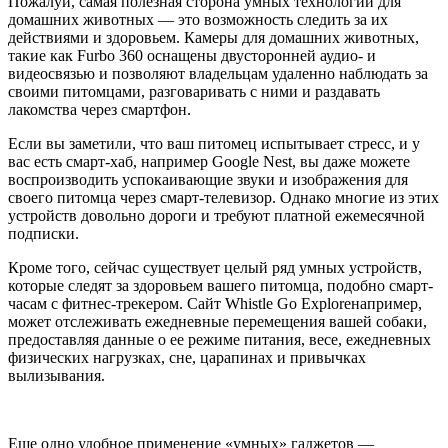
Пожалуй, самая полезная сторона умных технологий для
домашних животных — это возможность следить за их
действиями и здоровьем. Камеры для домашних животных,
такие как Furbo 360 оснащены двусторонней аудио- и
видеосвязью и позволяют владельцам удаленно наблюдать за
своими питомцами, разговаривать с ними и раздавать
лакомства через смартфон.
Если вы заметили, что ваш питомец испытывает стресс, и у
вас есть смарт-хаб, например Google Nest, вы даже можете
воспроизводить успокаивающие звуки и изображения для
своего питомца через смарт-телевизор. Однако многие из этих
устройств довольно дороги и требуют платной ежемесячной
подписки.
Кроме того, сейчас существует целый ряд умных устройств,
которые следят за здоровьем вашего питомца, подобно смарт-
часам с фитнес-трекером. Сайт Whistle Go Exploreнапример,
может отслеживать ежедневные перемещения вашей собаки,
предоставляя данные о ее режиме питания, весе, ежедневных
физических нагрузках, сне, царапинах и привычках
вылизывания.
Еще одно удобное применение «умных» гаджетов —