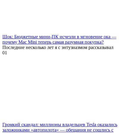
Шок: Бюджетные мини-ПК исчезли в мгновение ока —
почему Mac Mini теперь самая разумная покупка?
Последние несколько лет я с энтузиазмом рассказывал
0
1
Громкий скандал: миллионы владельцев Tesla оказались
заложниками «автопилота» — обещания не сошлись с