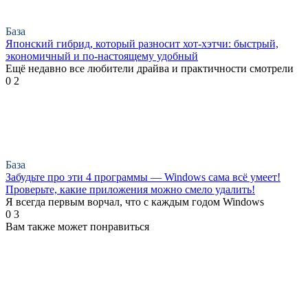
База
Японский гибрид, который разносит хот-хэтчи: быстрый,
экономичный и по-настоящему удобный
Ещё недавно все любители драйва и практичности смотрели
0
2
База
Забудьте про эти 4 программы — Windows сама всё умеет!
Проверьте, какие приложения можно смело удалить!
Я всегда первым ворчал, что с каждым годом Windows
0
3
Вам также может понравиться