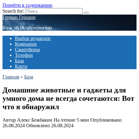
Перейти к содержанию
Search for:
Герман Геншин
Блог об IT-технологиях
Выбор редакции
Компании
Смартфоны
Телефон
База
Карта
Главная
»
База
Домашние животные и гаджеты для
умного дома не всегда сочетаются: Вот
что я обнаружил
Автор
Алекс Бежбакин
На чтение
5 мин
Опубликовано
26.08.2024
Обновлено
26.08.2024