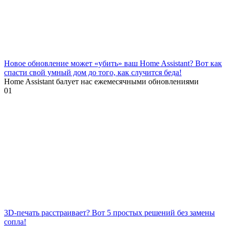
Новое обновление может «убить» ваш Home Assistant? Вот как
спасти свой умный дом до того, как случится беда!
Home Assistant балует нас ежемесячными обновлениями
0
1
3D-печать расстраивает? Вот 5 простых решений без замены
сопла!