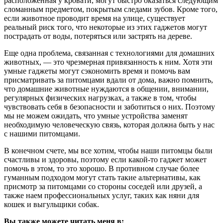
расположенная у кровати, могут быстро оказаться следующим
сломанным предметом, покрытым следами зубов. Кроме того,
если животное проводит время на улице, существует
реальный риск того, что некоторые из этих гаджетов могут
пострадать от воды, потеряться или застрять на дереве.
Еще одна проблема, связанная с технологиями для домашних
животных, — это чрезмерная привязанность к ним. Хотя эти
умные гаджеты могут сэкономить время и помочь вам
присматривать за питомцами вдали от дома, важно помнить,
что домашние животные нуждаются в общении, внимании,
регулярных физических нагрузках, а также в том, чтобы
чувствовать себя в безопасности и заботиться о них. Поэтому
мы не можем ожидать, что умные устройства заменят
необходимую человеческую связь, которая должна быть у нас
с нашими питомцами.
В конечном счете, мы все хотим, чтобы наши питомцы были
счастливы и здоровы, поэтому если какой-то гаджет может
помочь в этом, то это хорошо. В противном случае более
гуманным подходом могут стать такие альтернативы, как
присмотр за питомцами со стороны соседей или друзей, а
также наем профессиональных услуг, таких как няни для
кошек и выгульщики собак.
Вы также можете читать меня в: