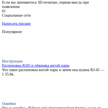
Если вы занимаетесь 3D-печатью, первая мысль при
появлении
0
1
Социальные сети
Написать письмо
Популярное
Инструкции
Распиновка RJ45 и обжимка витой пары
Что такое распиновка витой пары и зачем она нужна RJ-45 —
1
55.8к.
Ошибки
Что за ошибка «Reboot and select proper boot device» и как ее