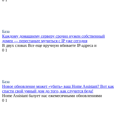
База
Каждому домашнему серверу срочно нужен собственный
домен — перестаньте мучиться с IP уже сегодня
В двух словах Все еще вручную вбиваете IP-адреса и
0
1
База
Новое обновление может «убить» ваш Home Assistant? Вот как
спасти свой умный дом до того, как случится беда!
Home Assistant балует нас ежемесячными обновлениями
0
1