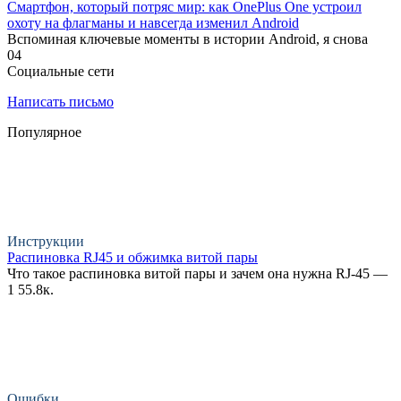
Смартфон, который потряс мир: как OnePlus One устроил
охоту на флагманы и навсегда изменил Android
Вспоминая ключевые моменты в истории Android, я снова
0
4
Социальные сети
Написать письмо
Популярное
Инструкции
Распиновка RJ45 и обжимка витой пары
Что такое распиновка витой пары и зачем она нужна RJ-45 —
1
55.8к.
Ошибки