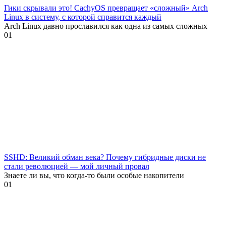
Гики скрывали это! CachyOS превращает «сложный» Arch
Linux в систему, с которой справится каждый
Arch Linux давно прославился как одна из самых сложных
0
1
SSHD: Великий обман века? Почему гибридные диски не
стали революцией — мой личный провал
Знаете ли вы, что когда-то были особые накопители
0
1