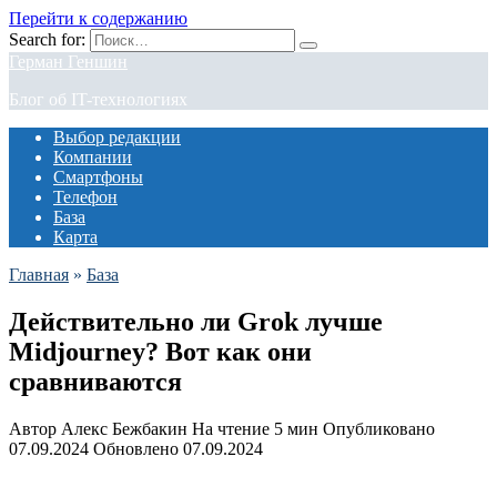
Перейти к содержанию
Search for:
Герман Геншин
Блог об IT-технологиях
Выбор редакции
Компании
Смартфоны
Телефон
База
Карта
Главная
»
База
Действительно ли Grok лучше
Midjourney? Вот как они
сравниваются
Автор
Алекс Бежбакин
На чтение
5 мин
Опубликовано
07.09.2024
Обновлено
07.09.2024