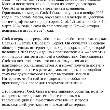
Маском после того, как он вышел из совета директоров
OpenAI из-за проблем с управлением компанией.
Оригинальная модель Grok-1 была выпущена в ноябре 2023
года и, по словам Маска, обучалась на кластере из «десятков
тысяч» графических процессоров. Grok-1.5 заменила Grok-1 в
марте 2024 года, а сама была превзойдена Grok-2, которая
появилась в августе 2024 года.
Grok в первую очередь работает как чат-бот, точно так же, как
ChatGPT, Gemini, Claude или Copilot. Он обучается на основе
общедоступных интернет-данных (с информацией до второй
половины 2023 года) и данных пользователей X — всех этих
миллиардов твитов и записей в сообществах. Уникальность
Grok заключается в том, что он напрямую связан с
платформой социальных сетей X и может получать доступ к
информации из нее в режиме реального времени, подобно
тому как другие чат-боты могут выполнять поиск в
Интернете, чтобы найти информацию о событиях,
произошедших после даты закрытия их знаний.
Это позволяет Grok быть в курсе мировых событий, но в то
же время может сделать его более склонным к
галлюцинациям и неуместным ответам на запросы
пользователей, учитывая его исходный материал.