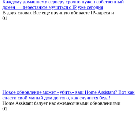
Каждому домашнему серверу срочно нужен собственный
домен — перестаньте мучиться с IP уже сегодня
В двух словах Все еще вручную вбиваете IP-адреса и
0
1
Новое обновление может «убить» ваш Home Assistant? Вот как
спасти свой умный дом до того, как случится беда!
Home Assistant балует нас ежемесячными обновлениями
0
1