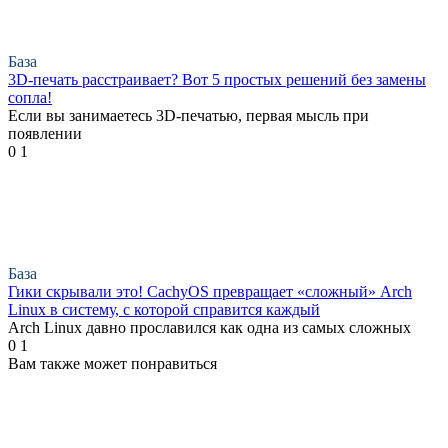
База
3D-печать расстраивает? Вот 5 простых решений без замены
сопла!
Если вы занимаетесь 3D-печатью, первая мысль при
появлении
0
1
База
Гики скрывали это! CachyOS превращает «сложный» Arch
Linux в систему, с которой справится каждый
Arch Linux давно прославился как одна из самых сложных
0
1
Вам также может понравиться