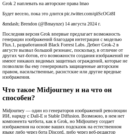
Grok 2 наплевать на авторские права lmao
Будет весело, пока это длится pic.twitter.com/qiiScOGt8I
&mdash; Brendon (@Bmaynze) 14 августа 2024 г.
Последняя версия Grok впервые предлагает возможность
генерации изображений благодаря интеграции с моделью
Flux.1, разработанной Black Forrest Labs. Дебют Grok-2 в
августе вызвал большой резонанс, поскольку, в отличие от
других чат-ботов, его возможности создания изображений не
имеют никаких видимых защитных ограждений, которые не
позволяли бы ему генерировать защищенные авторским
правом, насильственные, расистские или другие вредные
изображения.
Что такое Midjourney и на что он
способен?
Midjourney — один из генераторов изображений революции
ИИ, наряду с Dall-E и Stable Diffusion. Возможно, в нем нет
компонента чатбота, как в Grok, но Midjourney создает
изображения на основе ваших подсказок на естественном
языке либо через бота Discord, либо через веб-редактор