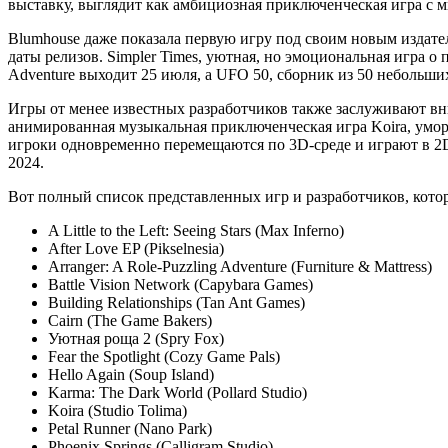
выставку, выглядит как амбициозная приключенческая игра с м
Blumhouse даже показала первую игру под своим новым издатель
даты релизов. Simpler Times, уютная, но эмоциональная игра о
Adventure выходит 25 июля, а UFO 50, сборник из 50 небольших
Игры от менее известных разработчиков также заслуживают вн
анимированная музыкальная приключенческая игра Koira, умори
игроки одновременно перемещаются по 3D-среде и играют в 2D-
2024.
Вот полный список представленных игр и разработчиков, кото
A Little to the Left: Seeing Stars (Max Inferno)
After Love EP (Pikselnesia)
Arranger: A Role-Puzzling Adventure (Furniture & Mattress)
Battle Vision Network (Capybara Games)
Building Relationships (Tan Ant Games)
Cairn (The Game Bakers)
Уютная роща 2 (Spry Fox)
Fear the Spotlight (Cozy Game Pals)
Hello Again (Soup Island)
Karma: The Dark World (Pollard Studio)
Koira (Studio Tolima)
Petal Runner (Nano Park)
Phoenix Springs (Calligram Studio)