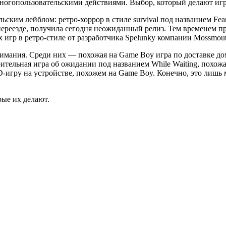
ногопользовательскими действиями. Выбор, который делают игро
ским лейблом: ретро-хоррор в стиле survival под названием Fea
 переезде, получила сегодня неожиданный релиз. Тем временем пр
 игр в ретро-стиле от разработчика Spelunky компании Mossmout
имания. Среди них — похожая на Game Boy игра по доставке до
тельная игра об ожидании под названием While Waiting, похожая
игру на устройстве, похожем на Game Boy. Конечно, это лишь ма
рые их делают.