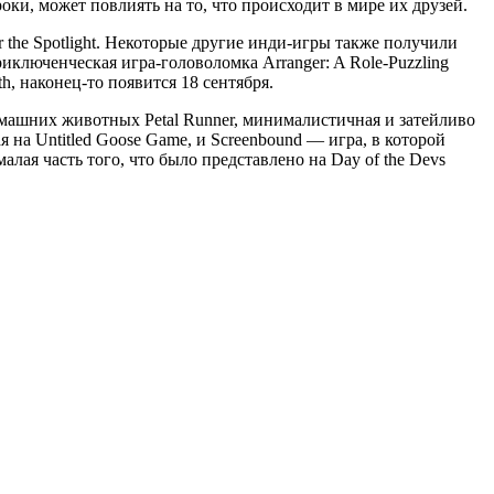
ки, может повлиять на то, что происходит в мире их друзей.
r the Spotlight. Некоторые другие инди-игры также получили
иключенческая игра-головоломка Arranger: A Role-Puzzling
h, наконец-то появится 18 сентября.
машних животных Petal Runner, минималистичная и затейливо
 на Untitled Goose Game, и Screenbound — игра, в которой
лая часть того, что было представлено на Day of the Devs