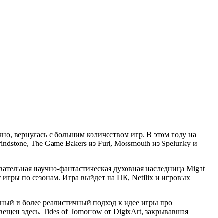
чно, вернулась с большим количеством игр. В этом году на
dstone, The Game Bakers из Furi, Mossmouth из Spelunky и
овательная научно-фантастическая духовная наследница Might
т игры по сезонам. Игра выйдет на ПК, Netflix и игровых
ожный и более реалистичный подход к идее игры про
щен здесь. Tides of Tomorrow от DigixArt, закрывавшая