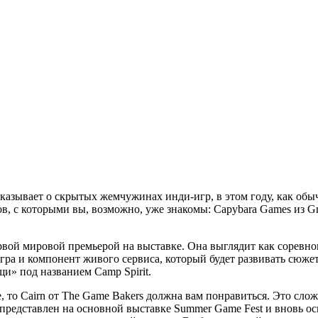
ссказывает о скрытых жемчужинах инди-игр, в этом году, как обы
 с которыми вы, возможно, уже знакомы: Capybara Games из Grin
первой мировой премьерой на выставке. Она выглядит как соревн
 игра и компонент живого сервиса, который будет развивать сюже
щи» под названием Camp Spirit.
е, то Cairn от The Game Bakers должна вам понравиться. Это сл
редставлен на основной выставке Summer Game Fest и вновь осве