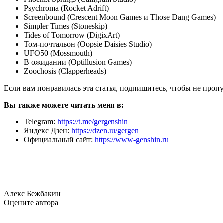
Psychroma (Rocket Adrift)
Screenbound (Crescent Moon Games и Those Dang Games)
Simpler Times (Stoneskip)
Tides of Tomorrow (DigixArt)
Том-почтальон (Oopsie Daisies Studio)
UFO50 (Mossmouth)
В ожидании (Optillusion Games)
Zoochosis (Clapperheads)
Если вам понравилась эта статья, подпишитесь, чтобы не проп
Вы также можете читать меня в:
Telegram:
https://t.me/gergenshin
Яндекс Дзен:
https://dzen.ru/gergen
Официальный сайт:
https://www-genshin.ru
Алекс Бежбакин
Оцените автора