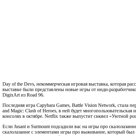
Day of the Devs, некоммерческая игровая выставка, которая ра
выставке были представлены новые игры от инди-разработчиков,
DigixArt из Road 96.
Последняя игра Capybara Games, Battle Vision Network, стала 
and Magic: Clash of Heroes, в ней будет многопользовательская
консолях в октябре. Netflix также выпустит сиквел «Уютной ро
Если Jusant и Surmount подсадили вас на игры про скалолазани
скалолазание с элементами игры про выживание, который был п