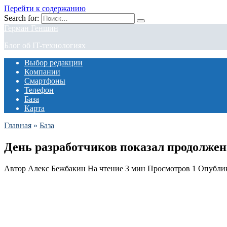
Перейти к содержанию
Search for:
Герман Геншин
Блог об IT-технологиях
Выбор редакции
Компании
Смартфоны
Телефон
База
Карта
Главная
»
База
День разработчиков показал продолжени
Автор
Алекс Бежбакин
На чтение
3 мин
Просмотров
1
Опубли