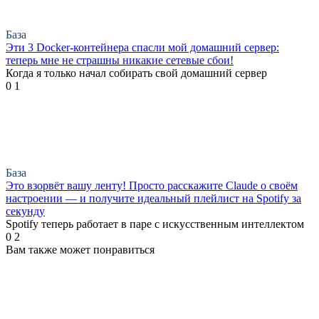
База
Эти 3 Docker-контейнера спасли мой домашний сервер:
теперь мне не страшны никакие сетевые сбои!
Когда я только начал собирать свой домашний сервер
0
1
База
Это взорвёт вашу ленту! Просто расскажите Claude о своём
настроении — и получите идеальный плейлист на Spotify за
секунду
Spotify теперь работает в паре с искусственным интеллектом
0
2
Вам также может понравиться