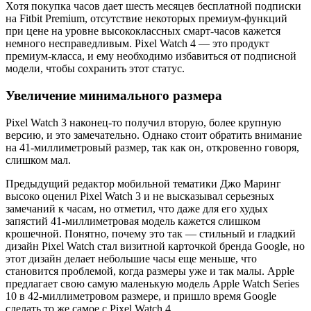
Хотя покупка часов дает шесть месяцев бесплатной подписки
на Fitbit Premium, отсутствие некоторых премиум-функций
при цене на уровне высококлассных смарт-часов кажется
немного несправедливым. Pixel Watch 4 — это продукт
премиум-класса, и ему необходимо избавиться от подписной
модели, чтобы сохранить этот статус.
Увеличение минимального размера
Pixel Watch 3 наконец-то получил вторую, более крупную
версию, и это замечательно. Однако стоит обратить внимание
на 41-миллиметровый размер, так как он, откровенно говоря,
слишком мал.
Предыдущий редактор мобильной тематики Джо Маринг
высоко оценил Pixel Watch 3 и не высказывал серьезных
замечаний к часам, но отметил, что даже для его худых
запястий 41-миллиметровая модель кажется слишком
крошечной. Понятно, почему это так — стильный и гладкий
дизайн Pixel Watch стал визитной карточкой бренда Google, но
этот дизайн делает небольшие часы еще меньше, что
становится проблемой, когда размеры уже и так малы. Apple
предлагает свою самую маленькую модель Apple Watch Series
10 в 42-миллиметровом размере, и пришло время Google
сделать то же самое с Pixel Watch 4.