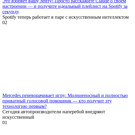
Это взорвёт вашу ленту! Просто расскажите Claude о своём
настроении — и получите идеальный плейлист на Spotify за
секунду
Spotify теперь работает в паре с искусственным интеллектом
0
2
Mercedes переворачивает игру: Молниеносный и полностью
приватный голосовой помощник — кто получит эту
технологию первым?
Сегодня автопроизводители наперебой внедряют
искусственный
0
1