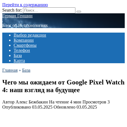
Перейти к содержанию
Search for:
Герман Геншин
Блог об IT-технологиях
Выбор редакции
Компании
Смартфоны
Телефон
База
Карта
Главная
»
База
Чего мы ожидаем от Google Pixel Watch
4: наш взгляд на будущее
Автор
Алекс Бежбакин
На чтение
4 мин
Просмотров
3
Опубликовано
03.05.2025
Обновлено
03.05.2025