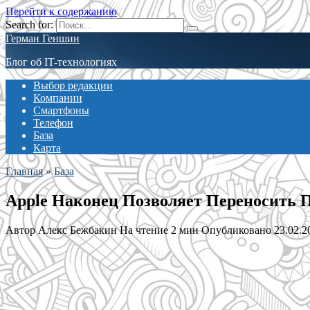
Перейти к содержанию
Search for:
Герман Геншин
Блог об IT-технологиях
Выбор редакции
Компании
Смартфоны
Телефон
База
Карта
Главная
»
База
Apple Наконец Позволяет Переносить
Автор
Алекс Бежбакин
На чтение
2 мин
Опубликовано
23.02.2