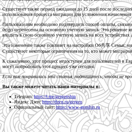
Существует также период ожидания до 15 дней после последне
использования процесса миграции для усложнения начисления 
Пользователям необходимо подтвердить способ оплаты, связан
будут перенесены на основную учетную запись. Это решение яв
входить в свою основную учетную запись на всех устройствах A
Это изменение также повлияет на настройки Об共享 Семьи; ни 
Существуют некоторые ограничения на то, кто может мигриров
К сожалению, этот процесс недоступен для пользователей в Ев
могут попробовать этот процесс уже сегодня.
Если вам понравилась эта статья, подпишитесь, чтобы не пр
Вы также можете читать наши материалы в:
Telegram:
https://t.me/gergenshin
Яндекс Дзен:
https://dzen.ru/gergen
Официальный сайт:
https://www-genshin.ru