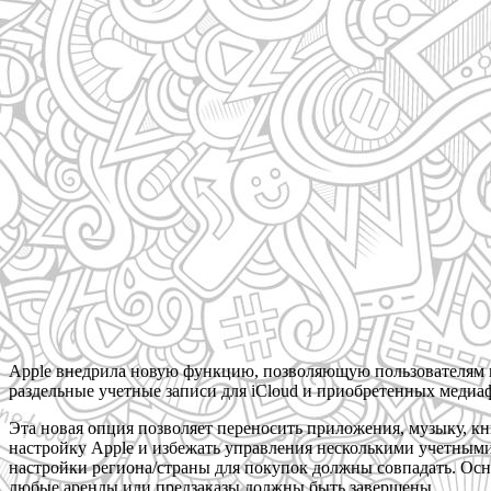
Apple внедрила новую функцию, позволяющую пользователям пе
раздельные учетные записи для iCloud и приобретенных медиа
Эта новая опция позволяет переносить приложения, музыку, кн
настройку Apple и избежать управления несколькими учетным
настройки региона/страны для покупок должны совпадать. Осно
любые аренды или предзаказы должны быть завершены.