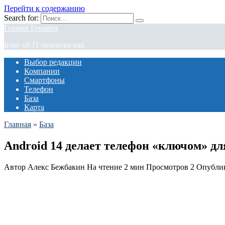
Перейти к содержанию
Search for:
Герман Геншин
Блог об IT-технологиях
Выбор редакции
Компании
Смартфоны
Телефон
База
Карта
Главная
»
База
Android 14 делает телефон «ключом» д
Автор
Алекс Бежбакин
На чтение
2 мин
Просмотров
2
Опубли