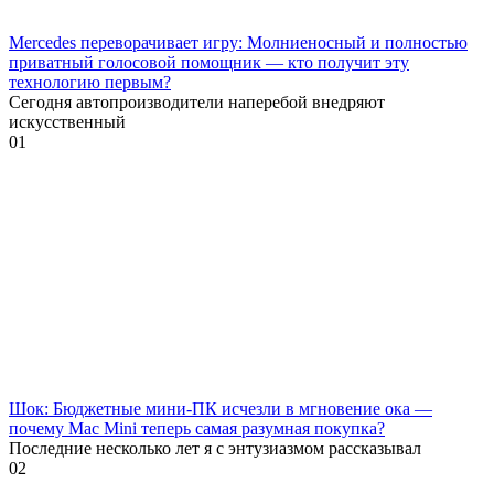
Mercedes переворачивает игру: Молниеносный и полностью
приватный голосовой помощник — кто получит эту
технологию первым?
Сегодня автопроизводители наперебой внедряют
искусственный
0
1
Шок: Бюджетные мини-ПК исчезли в мгновение ока —
почему Mac Mini теперь самая разумная покупка?
Последние несколько лет я с энтузиазмом рассказывал
0
2