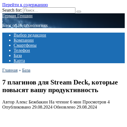
Перейти к содержанию
Search for:
Герман Геншин
Блог об IT-технологиях
Выбор редакции
Компании
Смартфоны
Телефон
База
Карта
Главная
»
База
7 плагинов для Stream Deck, которые
повысят вашу продуктивность
Автор
Алекс Бежбакин
На чтение
6 мин
Просмотров
4
Опубликовано
29.08.2024
Обновлено
29.08.2024