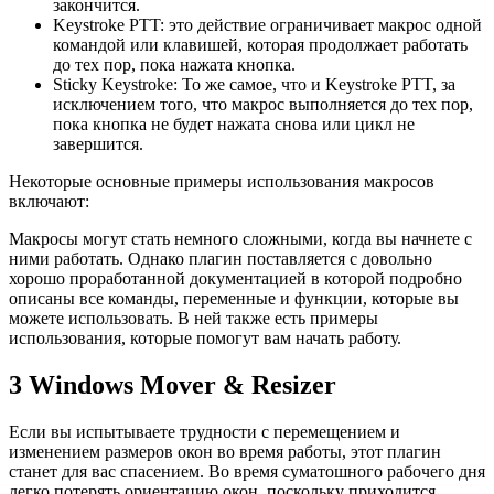
закончится.
Keystroke PTT: это действие ограничивает макрос одной
командой или клавишей, которая продолжает работать
до тех пор, пока нажата кнопка.
Sticky Keystroke: То же самое, что и Keystroke PTT, за
исключением того, что макрос выполняется до тех пор,
пока кнопка не будет нажата снова или цикл не
завершится.
Некоторые основные примеры использования макросов
включают:
Макросы могут стать немного сложными, когда вы начнете с
ними работать. Однако плагин поставляется с довольно
хорошо проработанной документацией в которой подробно
описаны все команды, переменные и функции, которые вы
можете использовать. В ней также есть примеры
использования, которые помогут вам начать работу.
3
Windows Mover & Resizer
Если вы испытываете трудности с перемещением и
изменением размеров окон во время работы, этот плагин
станет для вас спасением. Во время суматошного рабочего дня
легко потерять ориентацию окон, поскольку приходится