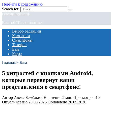
Перейти к содержанию
Search for:
Герман Геншин
Блог об IT-технологиях
Выбор редакции
Компании
Смартфоны
Телефон
База
Карта
Главная
»
База
5 хитростей с кнопками Android,
которые перевернут ваши
представления о смартфоне!
Автор
Алекс Бежбакин
На чтение
5 мин
Просмотров
10
Опубликовано
20.05.2026
Обновлено
20.05.2026