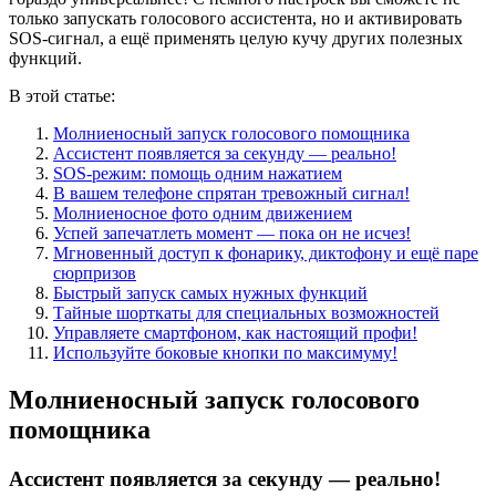
только запускать голосового ассистента, но и активировать
SOS-сигнал, а ещё применять целую кучу других полезных
функций.
В этой статье:
Молниеносный запуск голосового помощника
Ассистент появляется за секунду — реально!
SOS-режим: помощь одним нажатием
В вашем телефоне спрятан тревожный сигнал!
Молниеносное фото одним движением
Успей запечатлеть момент — пока он не исчез!
Мгновенный доступ к фонарику, диктофону и ещё паре
сюрпризов
Быстрый запуск самых нужных функций
Тайные шорткаты для специальных возможностей
Управляете смартфоном, как настоящий профи!
Используйте боковые кнопки по максимуму!
Молниеносный запуск голосового
помощника
Ассистент появляется за секунду — реально!