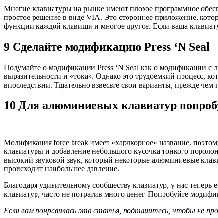
Многие клавиатуры на рынке имеют плохое программное обеспе
простое решение в виде VIA. Это стороннее приложение, кото
функции каждой клавиши и многое другое. Если ваша клавиат
9 Сделайте модификацию Press ‘N Seal
Подумайте о модификации Press ‘N Seal как о модификации с л
выразительности и «тока». Однако это трудоемкий процесс, к
впоследствии. Тщательно взвесьте свои варианты, прежде чем
10 Для алюминиевых клавиатур попроб
Модификация force break имеет «хардкорное» название, поэто
клавиатуры и добавление небольшого кусочка тонкого поролона
высокий звуковой звук, который некоторые алюминиевые клави
происходит наибольшее давление.
Благодаря удивительному сообществу клавиатур, у нас теперь
клавиатур, часто не потратив много денег. Попробуйте модифи
Если вам понравилась эта статья, подпишитесь, чтобы не пр