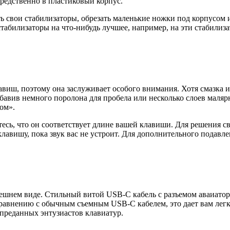
средственно в пластиковый корпус.
 свои стабилизаторы, обрезать маленькие ножки под корпусом и
и стабилизаторы на что-нибудь лучшее, например, на эти стаби
виш, поэтому она заслуживает особого внимания. Хотя смазка и 
добавив немного поролона для пробела или несколько слоев мал
ом».
есь, что он соответствует длине вашей клавиши. Для решения с
клавишу, пока звук вас не устроит. Для дополнительного подавле
нешнем виде. Стильный витой USB-C кабель с разъемом аваиато
равнению с обычным съемным USB-C кабелем, это дает вам легк
преданных энтузиастов клавиатур.