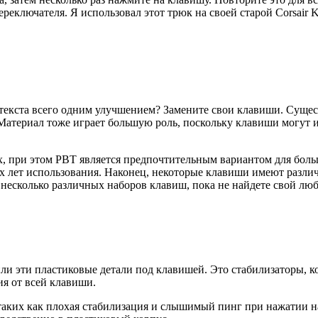
реключателя. Я использовал этот трюк на своей старой Corsair 
у текста всего одним улучшением? Замените свои клавиши. Суще
Материал тоже играет большую роль, поскольку клавиши могут
х, при этом PBT является предпочтительным вариантом для боль
х лет использования. Наконец, некоторые клавиши имеют разли
 несколько различных наборов клавиш, пока не найдете свой лю
тили эти пластиковые детали под клавишей. Это стабилизаторы, 
я от всей клавиши.
 таких как плохая стабилизация и слышимый пинг при нажатии 