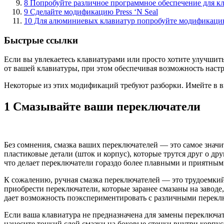
8 Попробуйте различное программное обеспечение для к
9 Сделайте модификацию Press ‘N Seal
10 Для алюминиевых клавиатур попробуйте модификацию
Быстрые ссылки
Если вы увлекаетесь клавиатурами или просто хотите улучшит
от вашей клавиатуры, при этом обеспечивая возможность настр
Некоторые из этих модификаций требуют разборки. Имейте в ви
1 Смазывайте ваши переключатели
Без сомнения, смазка ваших переключателей — это самое знач
пластиковые детали (шток и корпус), которые трутся друг о д
что делает переключатели гораздо более плавными и приятными
К сожалению, ручная смазка переключателей — это трудоемкий
приобрести переключатели, которые заранее смазаны на заводе,
дает возможность поэкспериментировать с различными перекл
Если ваша клавиатура не предназначена для замены переключат
нанесите тонкий слой смазки на боковые стенки внутри корпуса