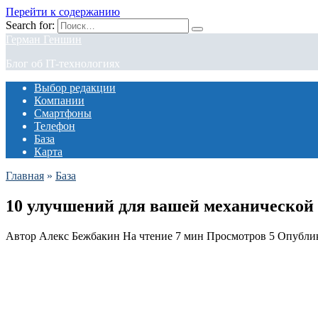
Перейти к содержанию
Search for:
Герман Геншин
Блог об IT-технологиях
Выбор редакции
Компании
Смартфоны
Телефон
База
Карта
Главная
»
База
10 улучшений для вашей механической
Автор
Алекс Бежбакин
На чтение
7 мин
Просмотров
5
Опубли