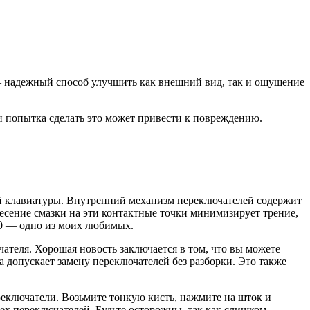
 — надежный способ улучшить как внешний вид, так и ощущение
 и попытка сделать это может привести к повреждению.
ой клавиатуры. Внутренний механизм переключателей содержит
несение смазки на эти контактные точки минимизирует трение,
5G0 — одно из моих любимых.
ателя. Хорошая новость заключается в том, что вы можете
а допускает замену переключателей без разборки. Это также
реключатели. Возьмите тонкую кисть, нажмите на шток и
сех переключателей. Будьте осторожны, так как слишком