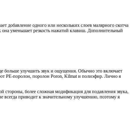
ает добавление одного или нескольких слоев малярного скотча
ак она уменьшает резкость нажатий клавиш. Дополнительный
еще больше улучшить звук и ощущения. Обычно это включает
т PE-поролон, поролон Poron, Kilmat и полиэфир. Лично я
 стороны, более сложная модификация для подавления звука,
не всегда приводит к значительному улучшению, поэтому я