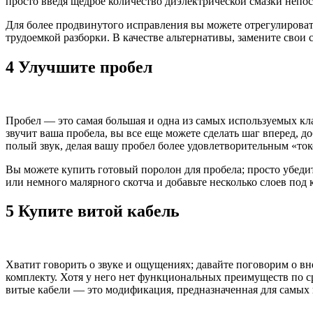
просто введя щедрое количество диэлектрической смазки непо
Для более продвинутого исправления вы можете отрегулировать
трудоемкой разборки. В качестве альтернативы, замените сво
4 Улучшите пробел
Пробел — это самая большая и одна из самых используемых кла
звучит ваша пробела, вы все еще можете сделать шаг вперед, 
полый звук, делая вашу пробел более удовлетворительным «ток
Вы можете купить готовый поролон для пробела; просто убедит
или немного малярного скотча и добавьте несколько слоев под 
5 Купите витой кабель
Хватит говорить о звуке и ощущениях; давайте поговорим о в
комплекту. Хотя у него нет функциональных преимуществ по с
витые кабели — это модификация, предназначенная для самых 