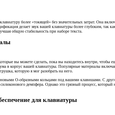
клавиатуру более «токящей» без значительных затрат. Она включ
ификация делает звук вашей клавиатуры более глубоким, так к
лучшая общую стабильность при наборе текста.
иалы
которые вы можете сделать, пока вы находитесь внутри, чтобы 
шума в корпус вашей клавиатуры. Популярные материалы включаю
грушка, которую я мог разобрать на него.
иновыми O-образными кольцами под вашими клавишами. С другой
 силиконового демпфера. Однако это грязный процесс, который 
беспечение для клавиатуры