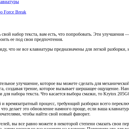
лавиатуры
 Force Break
ь свой набор текста, вам есть, что попробовать. Эти улучшения
оить ее под свои предпочтения.
ду, что не все клавиатуры предназначены для легкой разборки,
ительное улучшение, которое вы можете сделать для механическ
руга, создавая трение, которое вызывает шершащее ощущение. На
 для набора текста. Что касается выбора смазки, то Krytox 20
 и времязатратный процесс, требующий разборки всего переключ
 что делает это обновление намного проще, если ваша клавиатур
ючателями, чтобы найти свой новый фаворит.
елей, вы все равно можете в некоторой степени смазать свои пе
, затем несколько раз нажмите на клавишу. Повторите это для в