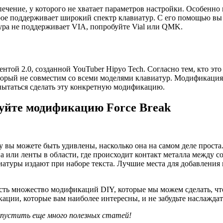
чение, у которого не хватает параметров настройки. Особенно 
рое поддерживает широкий спектр клавиатур. С его помощью вы 
ура не поддерживает VIA, попробуйте Vial или QMK.
ентой 2.0, созданной YouTuber Hipyo Tech. Согласно тем, кто 
оторый не совместим со всеми моделями клавиатур. Модификаци
 пытаться сделать эту конкретную модификацию.
уйте модификацию Force Break
му вы можете быть удивлены, насколько она на самом деле прос
 или ленты в области, где происходит контакт металла между со
атуры издают при наборе текста. Лучшие места для добавления 
 есть множество модификаций DIY, которые мы можем сделать, 
кации, которые вам наиболее интересны, и не забудьте наслажда
опустить еще много полезных статей!